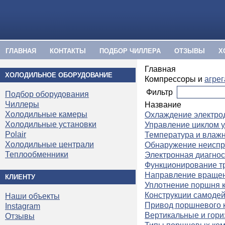
ГЛАВНАЯ
КОНТАКТЫ
ПОДБОР ЧИЛЛЕРА
ОТЗЫВЫ
Х
Главная
ХОЛОДИЛЬНОЕ ОБОРУДОВАНИЕ
Компрессоры и
агре
Фильтр
Подбор оборудования
Чиллеры
Название
Холодильные камеры
Охлаждение электро
Холодильные установки
Управление циклом 
Polair
Температура и влажн
Холодильные централи
Обнаружение неиспр
Теплообменники
Электронная диагнос
Функционирование т
Направление вращен
КЛИЕНТУ
Уплотнение поршня 
Конструкции самоде
Наши объекты
Привод поршневого 
Instagram
Вертикальные и гор
Отзывы