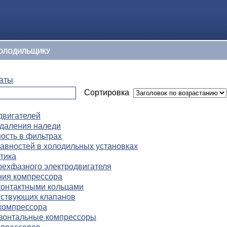
ОЛОДИЛЬЩИКУ
гаты
Сортировка
двигателей
удаления наледи
ость в фильтрах
авностей в холодильных установках
тика
рехфазного электродвигателя
ия компрессора
контактными кольцами
йствующих клапанов
компрессора
изонтальные компрессоры