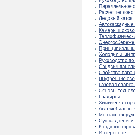
Руководство дл
Параллельное 
Расчет теплово
Ледовый каток
Автокаскадные
Камеры шоково
Теплофизически
Энергосбереже
Принципиальны
Холодильный т
Руководство п
Сэндвич-панел
Свойства пара и
Внутренние сво
Газовая сварка 
Основы технол
Градирни
Химическая пр
Автомобильные
Монтаж оборуд
Сушка древеси
Кондициониров
Интересное