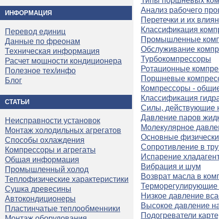
Типы поршневых ком
Анализ рабочего про
ИНФОРМАЦИЯ
Перетечки и их влия
Классификация комп
Перевод единиц
Промышленные ком
Данные по фреонам
Обслуживание компр
Техническая информация
Турбокомпрессоры
Расчет мощности кондиционера
Ротационные компр
Полезное тех/инфо
Поршневые компрес
Блог
Компрессоры - общи
Классификация гидр
СТАТЬИ
Силы, действующие 
Давление паров жидк
Неисправности установок
Молекулярное давле
Монтаж холодильных агрегатов
Основные физически
Способы охлаждения
Сопротивление в тру
Компрессоры и агрегаты
Испарение хладагент
Общая информация
Вибрация и шум
Промышленный холод
Возврат масла в ком
Теплофизические характеристики
Терморегулирующие 
Сушка древесины
Низкое давление вс
Автокондиционеры
Высокое давление н
Пластинчатые теплообменники
Подогреватели карт
Монтаж оборудования