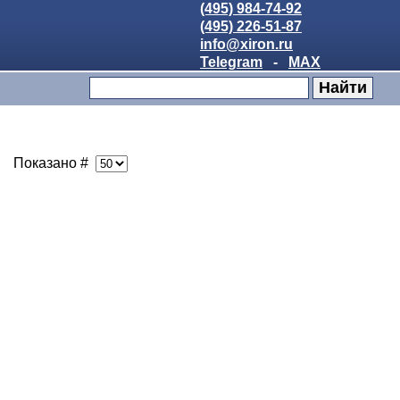
(495) 984-74-92
(495) 226-51-87
info@xiron.ru
Telegram
-
MAX
Показано #