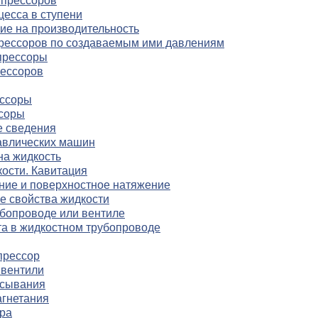
прессоров
цесса в ступени
ние на производительность
рессоров по создаваемым ими давлениям
прессоры
ессоров
ессоры
соры
е сведения
авлических машин
на жидкость
ости. Кавитация
ние и поверхностное натяжение
е свойства жидкости
бопроводе или вентиле
а в жидкостном трубопроводе
прессор
вентили
асывания
агнетания
ера