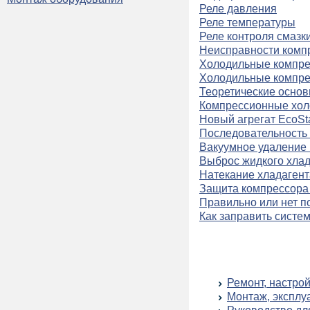
Реле давления
Реле температуры
Реле контроля смазк
Неисправности комп
Холодильные компре
Холодильные компре
Теоретические осно
Компрессионные хо
Новый агрегат EcoStar
Последовательность
Вакуумное удаление 
Выброс жидкого хлад
Натекание хладагент
Защита компрессора 
Правильно или нет п
Как заправить систе
Ремонт, настро
Монтаж, эксплу