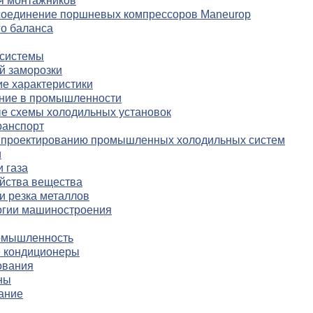
я монтажников
соединение поршневых компрессоров Maneurop
го баланса
 системы
й заморозки
е характеристики
ние в промышленности
е схемы холодильных установок
ранспорт
о проектированию промышленных холодильных систем
и
 газа
йства вещества
и резка металлов
огии машиностроения
омышленность
 кондиционеры
ования
ны
ание