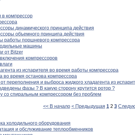
и в компрессор
рессора
ссоры динамического принципа действия
ссоры объемного принципа действия
вы работы поршневого компрессора
лодильные машины
 от Bitzer
 включения компрессоров
влаги
агента из испарителя во время работы компрессора
а во время останова компрессора
от переполнения и выброса жидкого хладагента из испари
одведены фазы ? В какую сторону крутится ротор ?
му со спиральным компрессором без проблем
<< В начало
< Предыдущая
1
2
3
Следую
йка холодильного оборудования
атация и обслуживание теплообменников