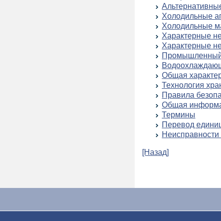
Альтернативны
Холодильные аг
Холодильные м
Характерные не
Характерные не
Промышленный
Водоохлаждающ
Общая характер
Технология хра
Правила безоп
Общая информ
Термины
Перевод едини
Неисправности 
[Назад]