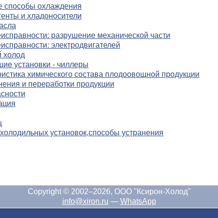
е способы охлаждения
енты и хладоносители
асла
исправности: разрушение механической части
исправности: электродвигателей
 холод
ие установки - чиллеры
истика химического состава плодоовощной продукции
нения и переработки продукции
асности
ация
ц
холодильных установок,способы устранения
Copyright © 2002–2026, ООО "Ксирон-Холод"
info@xiron.ru
—
WhatsApp