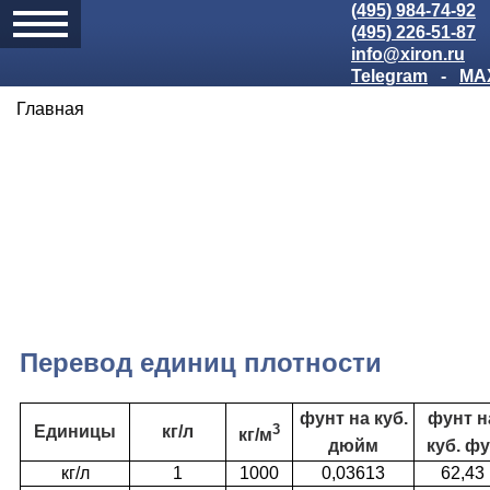
(495) 984-74-92
(495) 226-51-87
info@xiron.ru
Telegram
-
MA
Главная
Перевод единиц плотности
фунт на куб.
фунт н
3
Единицы
кг/л
кг/м
дюйм
куб. фу
кг/л
1
1000
0,03613
62,43