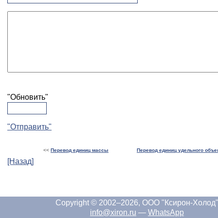
"Обновить"
"Отправить"
<<
Перевод единиц массы
Перевод единиц удельного объе
[Назад]
Copyright © 2002–2026, ООО "Ксирон-Холод
info@xiron.ru
—
WhatsApp