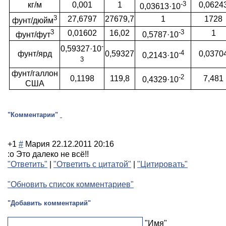
-3
кг/м
0,001
1
0,0624
0,03613·10
3
27,6797
27679,7
1
1728
фунт/дюйм
3
-3
0,01602
16,02
1
фунт/фут
0,5787·10
-
0,59327·10
-4
фунт/ярд
0,59327
0,0370
0,2143·10
3
фунт/галлон
-2
0,1198
119,8
7,481
0,4329·10
США
"Комментарии"
+1
#
Мария
22.12.2011 20:16
:o Это далеко не всё!!
"Ответить"
|
"Ответить с цитатой"
|
"Цитировать"
"Обновить список комментариев"
"Добавить комментарий"
"Имя"