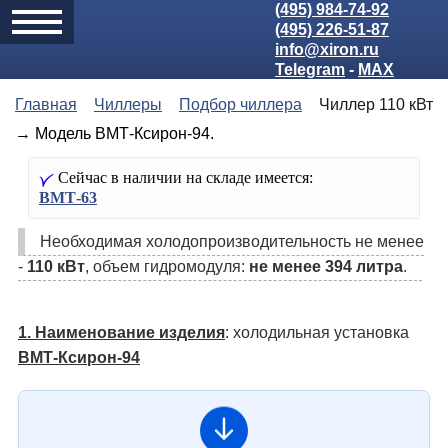
(495) 984-74-92
(495) 226-51-87
info@xiron.ru
Telegram
-
MAX
Главная
Чиллеры
Подбор чиллера
Чиллер 110 кВт
→ Модель ВМТ-Ксирон-94.
Сейчас в наличии на складе имеется:
ВМТ-63
Необходимая холодо­производительность не менее
-
110 кВт
, объем гидромодуля:
не менее 394 литра
.
1. Наименование изделия
: холодильная установка
ВМТ-Ксирон-94