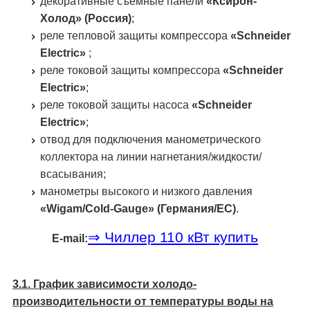
декоративные съемные панели
«Ксирон-
Холод» (Россия)
;
реле тепловой защиты компрессора
«Schneider
Electric»
;
реле токовой защиты компрессора
«Schneider
Electric»
;
реле токовой защиты насоса
«Schneider
Electric»
;
отвод для подключения манометрического
коллектора на линии нагнетания/жидкости/
всасывания;
манометры высокого и низкого давления
«Wigam/Cold-Gauge» (Германия/ЕС)
.
⇒ Чиллер 110 кВт купить
E-mail:
3.1. График зависимости холодо­
производительности от температуры воды на