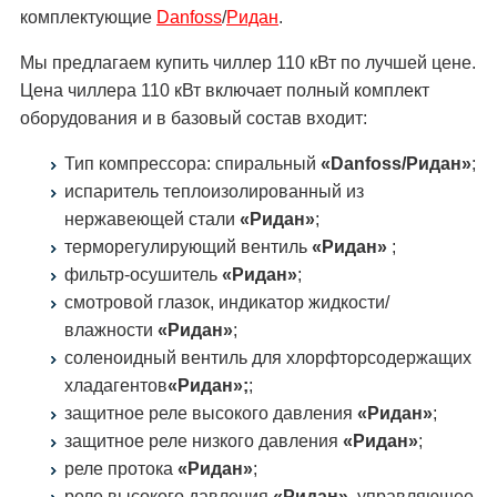
комплектующие
Danfoss
/
Ридан
.
Мы предлагаем купить чиллер 110 кВт по лучшей цене.
Цена чиллера 110 кВт включает полный комплект
оборудования и в базовый состав входит:
Тип компрессора: спиральный
«Danfoss/Ридан»
;
испаритель теплоизолированный из
нержавеющей стали
«Ридан»
;
терморегулирующий вентиль
«Ридан»
;
фильтр-осушитель
«Ридан»
;
смотровой глазок, индикатор жидкости/
влажности
«Ридан»
;
соленоидный вентиль для хлорфторсодержащих
хладагентов
«Ридан»;
;
защитное реле высокого давления
«Ридан»
;
защитное реле низкого давления
«Ридан»
;
реле протока
«Ридан»
;
реле высокого давления
«Ридан»
, управляющее