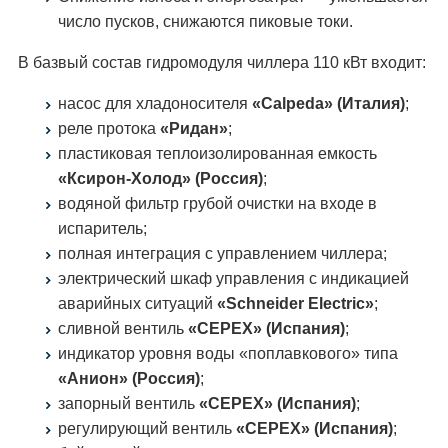
число пусков, снижаются пиковые токи.
В базвый состав гидромодуля чиллера 110 кВт входит:
насос для хладоносителя
«Calpeda» (Италия)
;
реле протока
«Ридан»
;
пластиковая теплоизолированная емкость
«Ксирон-Холод» (Россия)
;
водяной фильтр грубой очистки на входе в
испаритель;
полная интеграция с управлением чиллера;
электрический шкаф управления с индикацией
аварийных ситуаций
«Schneider Electric»
;
сливной вентиль
«CEPEX» (Испания)
;
индикатор уровня воды «поплавкового» типа
«Анион» (Россия)
;
запорный вентиль
«CEPEX» (Испания)
;
регулирующий вентиль
«CEPEX» (Испания)
;