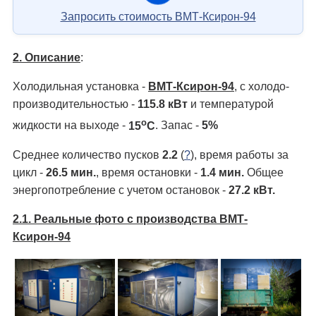
Запросить стоимость ВМТ-Ксирон-94
2. Описание
:
Холодильная установка -
ВМТ-Ксирон-94
, с холодо­
производительностью -
115.8 кВт
и температурой
о
жидкости на выходе -
15
С
. Запас -
5%
Среднее количество пусков
2.2
(
?
), время работы за
цикл -
26.5 мин.
, время остановки -
1.4 мин.
Общее
энергопотребление с учетом остановок -
27.2 кВт.
2.1. Реальные фото с производства ВМТ-
Ксирон-94