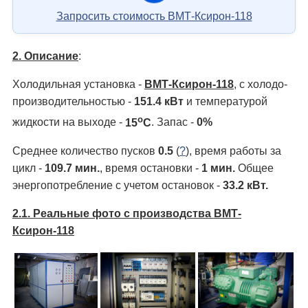
Запросить стоимость ВМТ-Ксирон-118
2. Описание
:
Холодильная установка -
ВМТ-Ксирон-118
, с холодо­
производительностью -
151.4 кВт
и температурой
о
жидкости на выходе -
15
С
. Запас -
0%
Среднее количество пусков
0.5
(
?
), время работы за
цикл -
109.7 мин.
, время остановки -
1 мин.
Общее
энергопотребление с учетом остановок -
33.2 кВт.
2.1. Реальные фото с производства ВМТ-
Ксирон-118