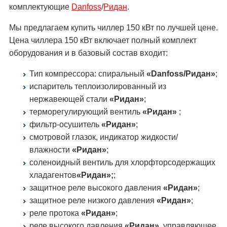
комплектующие
Danfoss
/
Ридан
.
Мы предлагаем купить чиллер 150 кВт по лучшей цене.
Цена чиллера 150 кВт включает полный комплект
оборудования и в базовый состав входит:
Тип компрессора: спиральный
«Danfoss/Ридан»
;
испаритель теплоизолированный из
нержавеющей стали
«Ридан»
;
терморегулирующий вентиль
«Ридан»
;
фильтр-осушитель
«Ридан»
;
смотровой глазок, индикатор жидкости/
влажности
«Ридан»
;
соленоидный вентиль для хлорфторсодержащих
хладагентов
«Ридан»;
;
защитное реле высокого давления
«Ридан»
;
защитное реле низкого давления
«Ридан»
;
реле протока
«Ридан»
;
реле высокого давления
«Ридан»
, управляющее