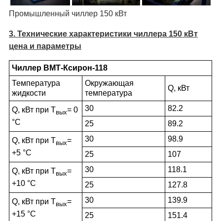
Промышленный чиллер 150 кВт
3. Технические характеристики чиллера 150 кВт
цена и параметры
Чиллер ВМТ-Ксирон-118
Температура
Окружающая
Q, кВт
жидкости
температура
30
82.2
Q, кВт при Т
= 0
вых
°С
25
89.2
30
98.9
Q, кВт при Т
=
вых
+5 °С
25
107
30
118.1
Q, кВт при Т
=
вых
+10 °С
25
127.8
30
139.9
Q, кВт при Т
=
вых
+15 °С
25
151.4