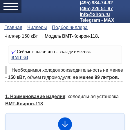
(495) 984-74-92
(495) 226-51-87
info@xiron.ru
Telegram
-
MAX
Главная
Чиллеры
Подбор чиллера
Чиллер 150 кВт
→ Модель ВМТ-Ксирон-118.
Сейчас в наличии на складе имеется:
ВМТ-63
Необходимая холодо­производительность не менее
-
150 кВт
, объем гидромодуля:
не менее 99 литров
.
1. Наименование изделия
: холодильная установка
ВМТ-Ксирон-118