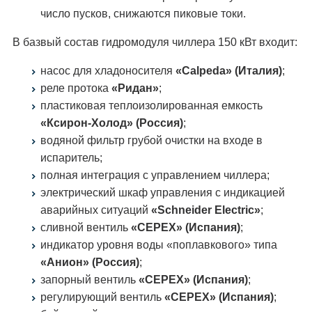
число пусков, снижаются пиковые токи.
В базвый состав гидромодуля чиллера 150 кВт входит:
насос для хладоносителя
«Calpeda» (Италия)
;
реле протока
«Ридан»
;
пластиковая теплоизолированная емкость
«Ксирон-Холод» (Россия)
;
водяной фильтр грубой очистки на входе в
испаритель;
полная интеграция с управлением чиллера;
электрический шкаф управления с индикацией
аварийных ситуаций
«Schneider Electric»
;
сливной вентиль
«CEPEX» (Испания)
;
индикатор уровня воды «поплавкового» типа
«Анион» (Россия)
;
запорный вентиль
«CEPEX» (Испания)
;
регулирующий вентиль
«CEPEX» (Испания)
;