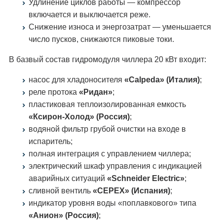
Удлинение циклов работы — компрессор
включается и выключается реже.
Снижение износа и энергозатрат — уменьшается
число пусков, снижаются пиковые токи.
В базвый состав гидромодуля чиллера 20 кВт входит:
насос для хладоносителя
«Calpeda» (Италия)
;
реле протока
«Ридан»
;
пластиковая теплоизолированная емкость
«Ксирон-Холод» (Россия)
;
водяной фильтр грубой очистки на входе в
испаритель;
полная интеграция с управлением чиллера;
электрический шкаф управления с индикацией
аварийных ситуаций
«Schneider Electric»
;
сливной вентиль
«CEPEX» (Испания)
;
индикатор уровня воды «поплавкового» типа
«Анион» (Россия)
;