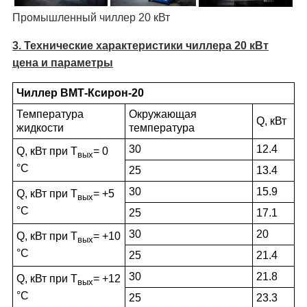
Промышленный чиллер 20 кВт
3. Технические характеристики чиллера 20 кВт
цена и параметры
Чиллер ВМТ-Ксирон-20
Температура
Окружающая
Q, кВт
жидкости
температура
30
12.4
Q, кВт при Т
= 0
вых
°С
25
13.4
30
15.9
Q, кВт при Т
= +5
вых
°С
25
17.1
30
20
Q, кВт при Т
= +10
вых
°С
25
21.4
30
21.8
Q, кВт при Т
= +12
вых
°С
25
23.3