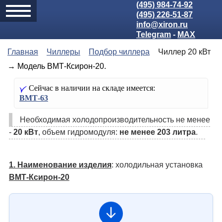
(495) 984-74-92
(495) 226-51-87
info@xiron.ru
Telegram
-
MAX
Главная
Чиллеры
Подбор чиллера
Чиллер 20 кВт
→ Модель ВМТ-Ксирон-20.
Сейчас в наличии на складе имеется:
ВМТ-63
Необходимая холодо­производительность не менее
-
20 кВт
, объем гидромодуля:
не менее 203 литра
.
1. Наименование изделия
: холодильная установка
ВМТ-Ксирон-20