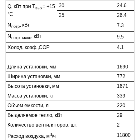
30
24.6
Q, кВт при Т
= +15
вых
°С
25
26.4
N
, кВт
7.3
потр
N
, кВт
9.5
потр. макс
Холод. коэф.,COP
4.1
Длина установки, мм
1690
Ширина установки, мм
772
Высота установки, мм
1671
Масса установки, кг
339
Объем емкости, л
220
Выделяемое тепло, кВт
29
Количество вентиляторов, шт.
2
3
11800
Расход воздуха, м
/ч