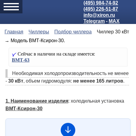
(495) 984-74-92
(495) 226-51-87
info@xiron.ru
Telegram
-
MAX
Главная
Чиллеры
Подбор чиллера
Чиллер 30 кВт
→ Модель ВМТ-Ксирон-30.
Сейчас в наличии на складе имеется:
ВМТ-63
Необходимая холодо­производительность не менее
-
30 кВт
, объем гидромодуля:
не менее 165 литров
.
1. Наименование изделия
: холодильная установка
ВМТ-Ксирон-30