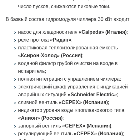
число пусков, снижаются пиковые токи.
В базвый состав гидромодуля чиллера 30 кВт входит:
насос для хладоносителя
«Calpeda» (Италия)
;
реле протока
«Ридан»
;
пластиковая теплоизолированная емкость
«Ксирон-Холод» (Россия)
;
водяной фильтр грубой очистки на входе в
испаритель;
полная интеграция с управлением чиллера;
электрический шкаф управления с индикацией
аварийных ситуаций
«Schneider Electric»
;
сливной вентиль
«CEPEX» (Испания)
;
индикатор уровня воды «поплавкового» типа
«Анион» (Россия)
;
запорный вентиль
«CEPEX» (Испания)
;
регулирующий вентиль
«CEPEX» (Испания)
;