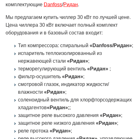
комплектующие
Danfoss
/
Ридан
.
Мы предлагаем купить чиллер 30 кВт по лучшей цене.
Цена чиллера 30 кВт включает полный комплект
оборудования и в базовый состав входит:
Тип компрессора: спиральный
«Danfoss/Ридан»
;
испаритель теплоизолированный из
нержавеющей стали
«Ридан»
;
терморегулирующий вентиль
«Ридан»
;
фильтр-осушитель
«Ридан»
;
смотровой глазок, индикатор жидкости/
влажности
«Ридан»
;
соленоидный вентиль для хлорфторсодержащих
хладагентов
«Ридан»;
;
защитное реле высокого давления
«Ридан»
;
защитное реле низкого давления
«Ридан»
;
реле протока
«Ридан»
;
реле высокого давления
«Ридан»
, управляющее