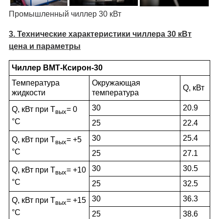
Промышленный чиллер 30 кВт
3. Технические характеристики чиллера 30 кВт
цена и параметры
Чиллер ВМТ-Ксирон-30
Температура
Окружающая
Q, кВт
жидкости
температура
30
20.9
Q, кВт при Т
= 0
вых
°С
25
22.4
30
25.4
Q, кВт при Т
= +5
вых
°С
25
27.1
30
30.5
Q, кВт при Т
= +10
вых
°С
25
32.5
30
36.3
Q, кВт при Т
= +15
вых
°С
25
38.6