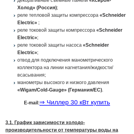
декоративные съемные панели
«Ксирон-
Холод» (Россия)
;
реле тепловой защиты компрессора
«Schneider
Electric»
;
реле токовой защиты компрессора
«Schneider
Electric»
;
реле токовой защиты насоса
«Schneider
Electric»
;
отвод для подключения манометрического
коллектора на линии нагнетания/жидкости/
всасывания;
манометры высокого и низкого давления
«Wigam/Cold-Gauge» (Германия/ЕС)
.
⇒ Чиллер 30 кВт купить
E-mail:
3.1. График зависимости холодо­
производительности от температуры воды на