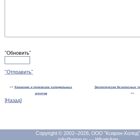
"Обновить"
"Отправить"
<<
Хранение и перевозка холодильных
Экологически безопасные т
агентов
>>
[Назад]
Copyright © 2002–2026, ООО "Ксирон-Холод
info@xiron.ru
—
WhatsApp