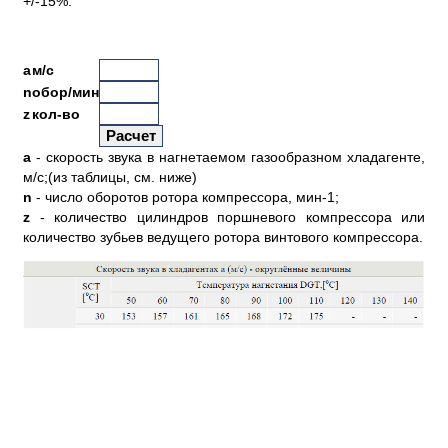
+/-15%.
a
м/с
n
обор/мин
z
кол-во
a
- скорость звука в нагнетаемом газообразном хладагенте,
м/с;(из таблицы, см. ниже)
n
- число оборотов ротора компрессора, мин-1;
z
- количество цилиндров поршневого компрессора или
количество зубьев ведущего ротора винтового компрессора.