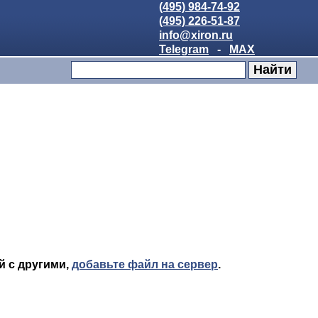
(495) 984-74-92
(495) 226-51-87
info@xiron.ru
Telegram
-
MAX
й с другими,
добавьте файл на сервер
.