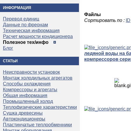
ИНФОРМАЦИЯ
Файлы
Перевод единиц
Сортировать по :
ID
Данные по фреонам
Техническая информация
Расчет мощности кондиционера
Полезное тех/инфо
Блог
ледяной воды на б
компрессоров сери
СТАТЬИ
Неисправности установок
Монтаж холодильных агрегатов
Способы охлаждения
Компрессоры и агрегаты
Общая информация
Промышленный холод
Теплофизические характеристики
Сушка древесины
Автокондиционеры
Пластинчатые теплообменники
Монтаж оборудования