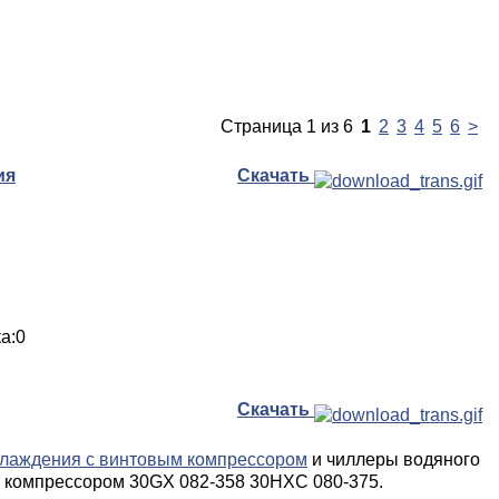
Страница 1 из 6
1
2
3
4
5
6
>
ия
Скачать
ка:0
Скачать
лаждения с винтовым компрессором
и чиллеры водяного
 компрессором 30GX 082-358 30HXC 080-375.