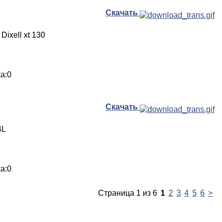
Скачать
ixell xt 130
ка:0
Скачать
4L
ка:0
Страница 1 из 6
1
2
3
4
5
6
>