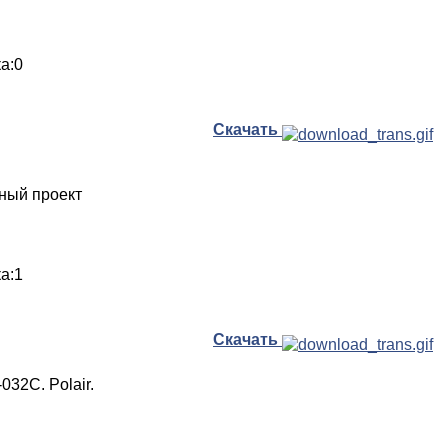
ка:0
Скачать
ный проект
ка:1
Скачать
032C. Polair.