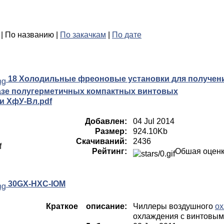
| По названию |
По закачкам
|
По дате
18 Холодильные фреоновые установки для получен
азе полугерметичных компактных винтовых
и ХфУ-Вл.pdf
Добавлен:
04 Jul 2014
Размер:
924.10Kb
Скачиваний:
2436
Рейтинг:
Обшая оцен
30GX-HXC-IOM
Краткое описание:
Чиллеры воздушного
ох
охлаждения с винтовым