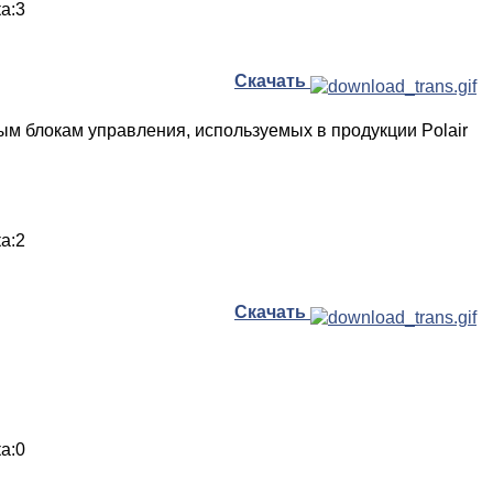
ка:3
Скачать
ым блокам управления, используемых в продукции Polair
ка:2
Скачать
ка:0