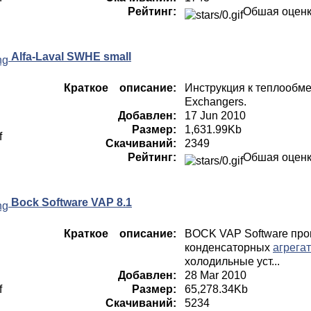
Рейтинг:
Обшая оцен
Alfa-Laval SWHE small
Краткое описание:
Инструкция к теплообмен
Exchangers.
Добавлен:
17 Jun 2010
Размер:
1,631.99Kb
Скачиваний:
2349
Рейтинг:
Обшая оцен
Bock Software VAP 8.1
Краткое описание:
BOCK VAP Software про
конденсаторных
агрега
холодильные уст...
Добавлен:
28 Mar 2010
Размер:
65,278.34Kb
Скачиваний:
5234