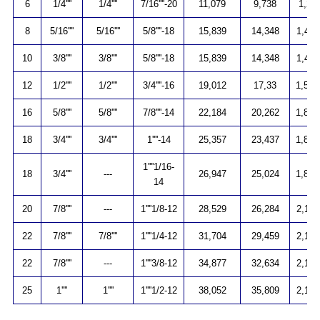
6
1/4''''
1/4''''
7/16''''-20
11,079
9,738
1,27
8
5/16''''
5/16''''
5/8''''-18
15,839
14,348
1,411
10
3/8''''
3/8''''
5/8''''-18
15,839
14,348
1,411
12
1/2''''
1/2''''
3/4''''-16
19,012
17,33
1,588
16
5/8''''
5/8''''
7/8''''-14
22,184
20,262
1,814
18
3/4''''
3/4''''
1''''-14
25,357
23,437
1,814
1''''1/16-
18
3/4''''
---
26,947
25,024
1,814
14
20
7/8''''
---
1''''1/8-12
28,529
26,284
2,117
22
7/8''''
7/8''''
1''''1/4-12
31,704
29,459
2,117
22
7/8''''
---
1''''3/8-12
34,877
32,634
2,117
25
1''''
1''''
1''''1/2-12
38,052
35,809
2,117