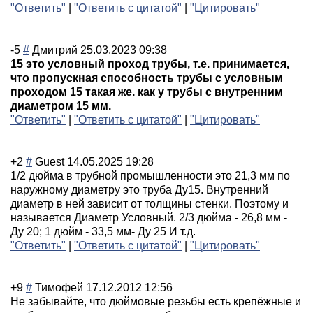
"Ответить"
|
"Ответить с цитатой"
|
"Цитировать"
-5
#
Дмитрий
25.03.2023 09:38
15 это условный проход трубы, т.е. принимается,
что пропускная способность трубы с условным
проходом 15 такая же. как у трубы с внутренним
диаметром 15 мм.
"Ответить"
|
"Ответить с цитатой"
|
"Цитировать"
+2
#
Guest
14.05.2025 19:28
1/2 дюйма в трубной промышленности это 21,3 мм по
наружному диаметру это труба Ду15. Внутренний
диаметр в ней зависит от толщины стенки. Поэтому и
называется Диаметр Условный. 2/3 дюйма - 26,8 мм -
Ду 20; 1 дюйм - 33,5 мм- Ду 25 И т.д.
"Ответить"
|
"Ответить с цитатой"
|
"Цитировать"
+9
#
Тимофей
17.12.2012 12:56
Не забывайте, что дюймовые резьбы есть крепёжные и