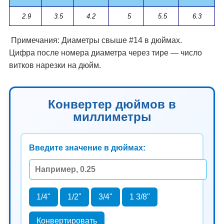
2.9
3.5
4.2
5
5.5
6.3
Примечания: Диаметры свыше #14 в дюймах.
Цифра после номера диаметра через тире — число
витков нарезки на дюйм.
Конвертер дюймов в
миллиметры
Введите значение в дюймах:
1/4"
1/2"
3/4"
1 3/8"
Конвертировать