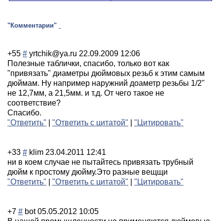
"Комментарии"
+55
#
yrtchik@ya.ru
22.09.2009 12:06
Полезные таблички, спасибо, только вот как
"привязать" диаметры дюймовых резьб к этим самым
дюймам. Ну например наружний доаметр резьбы 1/2"
не 12,7мм, а 21,5мм. и т.д. От чего такое не
соответствие?
Спасибо.
"Ответить"
|
"Ответить с цитатой"
|
"Цитировать"
+33
#
klim
23.04.2011 12:41
ни в коем случае не пытайтесь привязать трубный
дюйм к простому дюйму.Это разные вещщи
"Ответить"
|
"Ответить с цитатой"
|
"Цитировать"
+7
#
bot
05.05.2012 10:05