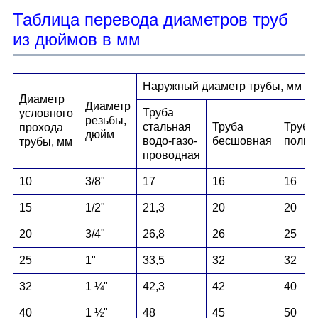
Таблица перевода диаметров труб
из дюймов в мм
Наружный диаметр трубы, мм
Диаметр
Диаметр
Труба
условного
резьбы,
стальная
Труба
Труба
прохода
дюйм
водо-газо-
бесшовная
полим
трубы, мм
проводная
10
3/8"
17
16
16
15
1/2"
21,3
20
20
20
3/4"
26,8
26
25
25
1"
33,5
32
32
32
1 ¼"
42,3
42
40
40
1 ½"
48
45
50