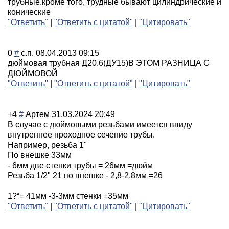
трубные.кроме того, трудные бывают цилиндрические и
конические
"Ответить"
|
"Ответить с цитатой"
|
"Цитировать"
0
#
с.п.
08.04.2013 09:15
дюймовая трубная Д20.6(ДУ15)В ЭТОМ РАЗНИЦА С
ДЮЙМОВОЙ
"Ответить"
|
"Ответить с цитатой"
|
"Цитировать"
+4
#
Артем
31.03.2024 20:49
В случае с дюймовыми резьбами имеется ввиду
внутреннее проходное сечение трубы.
Например, резьба 1"
По внешке 33мм
- 6мм две стенки трубы = 26мм =дюйм
Резьба 1/2" 21 по внешке - 2,8-2,8мм =26
1?“= 41мм -3-3мм стенки =35мм
"Ответить"
|
"Ответить с цитатой"
|
"Цитировать"