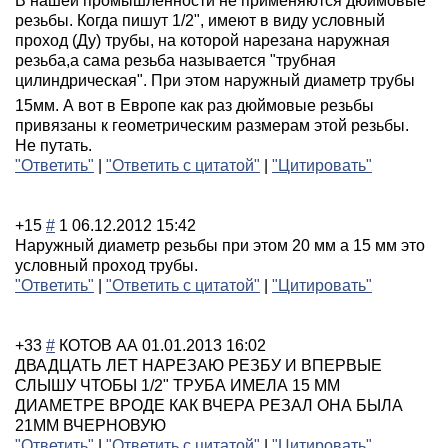
В нашей промышленности не применяются дюймовые
резьбы. Когда пишут 1/2", имеют в виду условный
проход (Ду) трубы, на которой нарезана наружная
резьба,а сама резьба называется "трубная
цилиндрическая"
. При этом наружный диаметр трубы
15мм. А вот в Европе как раз дюймовые резьбы
привязаны к геометрическим размерам этой резьбы.
Не путать.
"Ответить"
|
"Ответить с цитатой"
|
"Цитировать"
+15
#
1
06.12.2012 15:42
Наружный диаметр резьбы при этом 20 мм а 15 мм это
условный проход трубы.
"Ответить"
|
"Ответить с цитатой"
|
"Цитировать"
+33
#
КОТОВ АА
01.01.2013 16:02
ДВАДЦАТЬ ЛЕТ НАРЕЗАЮ РЕЗБУ И ВПЕРВЫЕ
СЛЫШУ ЧТОБЫ 1/2" ТРУБА ИМЕЛА 15 ММ
ДИАМЕТРЕ ВРОДЕ КАК ВЧЕРА РЕЗАЛ ОНА БЫЛА
21ММ ВЧЕРНОВУЮ
"Ответить"
|
"Ответить с цитатой"
|
"Цитировать"