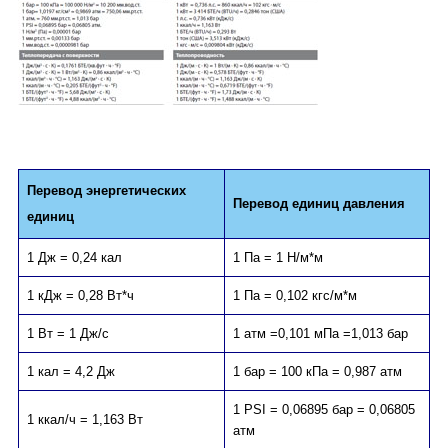
Перевод энергетических
Перевод единиц давления
единиц
1 Дж = 0,24 кал
1 Па = 1 Н/м*м
1 кДж = 0,28 Вт*ч
1 Па = 0,102 кгс/м*м
1 Вт = 1 Дж/с
1 атм =0,101 мПа =1,013 бар
1 кал = 4,2 Дж
1 бар = 100 кПа = 0,987 атм
1 PSI = 0,06895 бар = 0,06805
1 ккал/ч = 1,163 Вт
атм