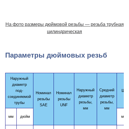
На фото размеры дюймовой резьбы — резьба трубная
цилиндрическая
Параметры дюймовых резьб
Наружный
диаметр
Наружный
Средний
под-
Шаг
Номинал
Номинал
диаметр
диаметр
соединяемой
резьбы
резьбы
резьбы,
резьбы,
трубы
SAE
UNF
мм
мм
мм
дюйм
мм