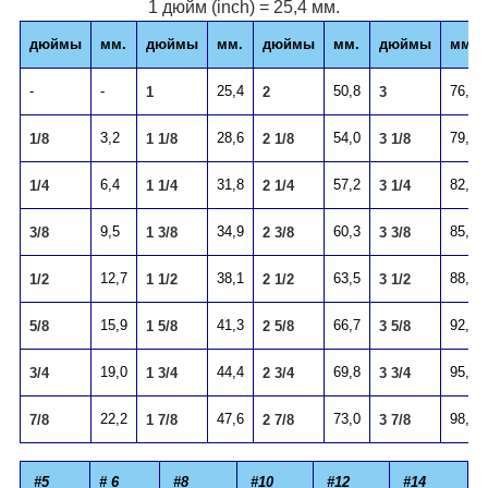
1 дюйм (inch) = 25,4 мм.
дюймы
мм.
дюймы
мм.
дюймы
мм.
дюймы
мм.
-
-
25,4
50,8
76,2
1
2
3
3,2
28,6
54,0
79,4
1/8
1 1/8
2 1/8
3 1/8
6,4
31,8
57,2
82,6
1/4
1 1/4
2 1/4
3 1/4
9,5
34,9
60,3
85,7
3/8
1 3/8
2 3/8
3 3/8
12,7
38,1
63,5
88,9
1/2
1 1/2
2 1/2
3 1/2
15,9
41,3
66,7
92,1
5/8
1 5/8
2 5/8
3 5/8
19,0
44,4
69,8
95,2
3/4
1 3/4
2 3/4
3 3/4
22,2
47,6
73,0
98,4
7/8
1 7/8
2 7/8
3 7/8
#5
# 6
#8
#10
#12
#14