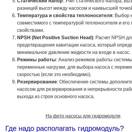
Статический напор
: Учет статического напора, вы
разницей высот между насосом и наивысшей точко
Температура и свойства теплоносителя
: Выбор 
совместимого с температурой теплоносителя и его
свойствами.
NPSH (Net Positive Suction Head)
: Расчет NPSH дл
предотвращения кавитации насоса, который опред
минимальное давление жидкости на входе в насос.
Режимы работы
: Анализ режимов работы системы
переменные нагрузки, для выбора насоса с переме
скоростью (если это необходимо).
Резервирование
: Обеспечение системы дополнит
насосом для резервирования и непрерывности раб
выхода из строя основного насоса.
На фото насосы для гидромодуля
Где надо располагать гидромодуль?