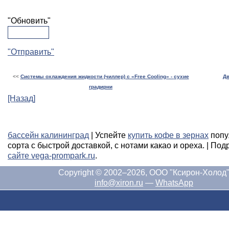
"Обновить"
"Отправить"
<<
Системы охлаждения жидкости (чиллер) с «Free Cooling» -
сухие
Дв
градирни
[Назад]
бассейн калининград
| Успейте
купить кофе в зернах
попу
сорта с быстрой доставкой, с нотами какао и ореха. | По
сайте vega-prompark.ru
.
Copyright © 2002–2026, ООО "Ксирон-Холод
info@xiron.ru
—
WhatsApp