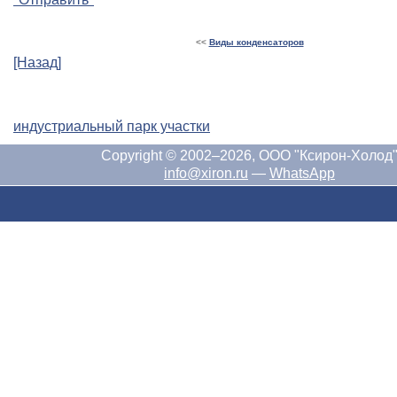
<<
Виды конденсаторов
[Назад]
индустриальный парк участки
Copyright © 2002–2026, ООО "Ксирон-Холод
info@xiron.ru
—
WhatsApp