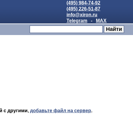
(495) 984-74-92
(495) 226-51-87
info@xiron.ru
Telegram
-
MAX
й с другими,
добавьте файл на сервер
.