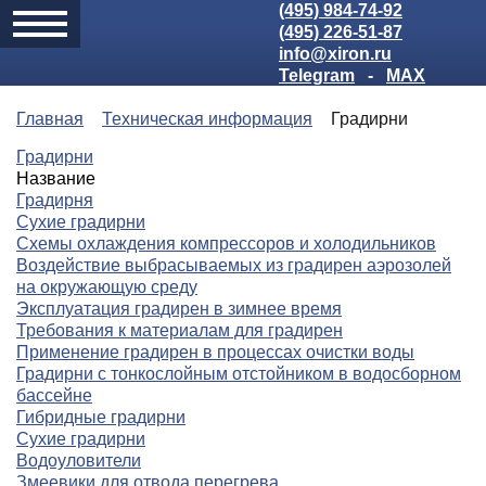
(495) 984-74-92
(495) 226-51-87
info@xiron.ru
Telegram
-
MAX
Главная
Техническая информация
Градирни
Градирни
Название
Градирня
Сухие градирни
Схемы охлаждения компрессоров и холодильников
Воздействие выбрасываемых из градирен аэрозолей
на окружающую среду
Эксплуатация градирен в зимнее время
Требования к материалам для градирен
Применение градирен в процессах очистки воды
Градирни с тонкослойным отстойником в водосборном
бассейне
Гибридные градирни
Сухие градирни
Водоуловители
Змеевики для отвода перегрева