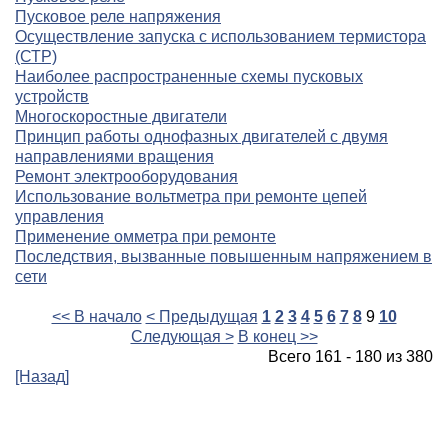
Пусковое реле напряжения
Осуществление запуска с использованием термистора
(СТР)
Наиболее распространенные схемы пусковых
устройств
Многоскоростные двигатели
Принцип работы однофазных двигателей с двумя
направлениями вращения
Ремонт электрооборудования
Использование вольтметра при ремонте цепей
управления
Применение омметра при ремонте
Последствия, вызванные повышенным напряжением в
сети
<< В начало
< Предыдущая
1
2
3
4
5
6
7
8
9
10
Следующая >
В конец >>
Всего 161 - 180 из 380
[Назад]