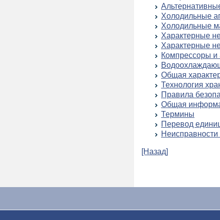
Альтернативны
Холодильные аг
Холодильные м
Характерные не
Характерные не
Компрессоры и 
Водоохлаждающ
Общая характер
Технология хра
Правила безоп
Общая информ
Термины
Перевод едини
Неисправности 
[Назад]