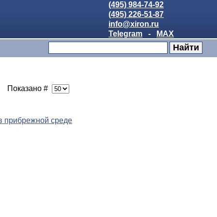
(495) 984-74-92
(495) 226-51-87
info@xiron.ru
Telegram
-
MAX
Показано #
в прибрежной среде