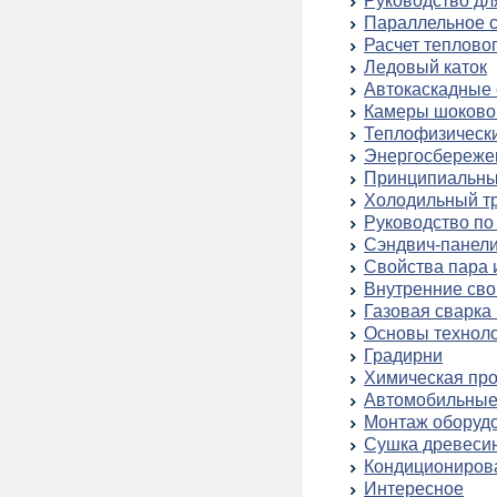
Руководство дл
Параллельное 
Расчет теплово
Ледовый каток
Автокаскадные
Камеры шоково
Теплофизически
Энергосбереже
Принципиальны
Холодильный т
Руководство п
Сэндвич-панел
Свойства пара и
Внутренние сво
Газовая сварка 
Основы технол
Градирни
Химическая пр
Автомобильные
Монтаж оборуд
Сушка древеси
Кондициониров
Интересное