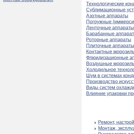
Технологические ко
Сублимационные уст
Азотные аппараты
Погружные (иммерси
Ленточные аппараты
Барабанные аппара
Роторные аппараты
Плиточные аппарат
Контактные морозил
Флюидизационные а
Воздушные морозил
Холодильное технол
Шум в системах кон
Производство искусс
Виды систем охлажд
Влияние упаковки пр
Ремонт, настро
Монтаж, эксплу