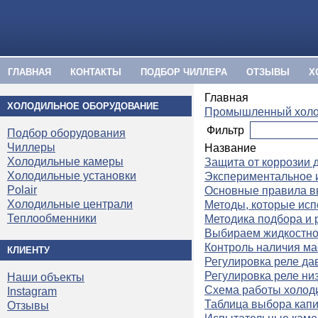
ГЛАВНАЯ
КОНТАКТЫ
ПОДБОР ЧИЛЛЕРА
ОТЗЫВЫ
Х
Главная
ХОЛОДИЛЬНОЕ ОБОРУДОВАНИЕ
Промышленный хол
Фильтр
Подбор оборудования
Чиллеры
Название
Холодильные камеры
Защита от коррозии 
Холодильные установки
Экспериментальное 
Polair
Основные правила в
Холодильные централи
Методы, которые ис
Теплообменники
Методика подбора и 
Выбираем жидкостно
Контроль наличия ма
КЛИЕНТУ
Регулировка реле да
Регулировка реле ни
Наши объекты
Схема работы холод
Instagram
Таблица выбора капи
Отзывы