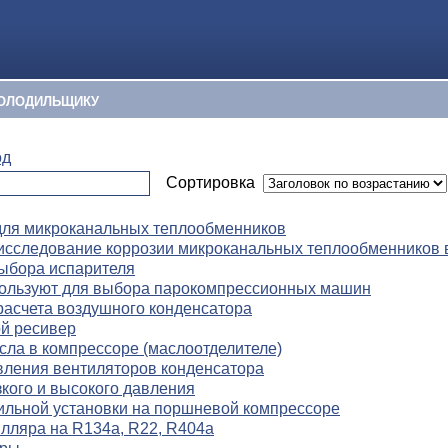
ОЛОДИЛЬЩИКУ
од
Сортировка
для микроканальных теплообменников
исследование коррозии микроканальных теплообменников 
ыбора испарителя
пользуют для выбора парокомпрессионных машин
расчета воздушного конденсатора
й ресивер
сла в компрессоре (маслоотделителе)
вления вентиляторов конденсатора
зкого и высокого давления
ильной установки на поршневой компрессоре
лляра на R134a, R22, R404a