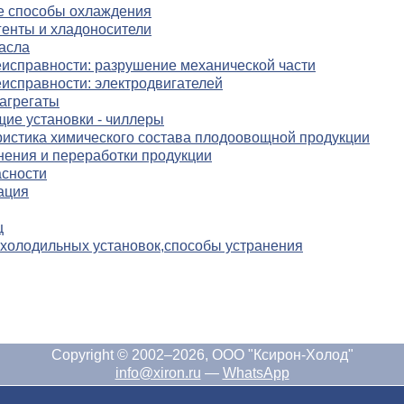
е способы охлаждения
енты и хладоносители
асла
исправности: разрушение механической части
исправности: электродвигателей
агрегаты
ие установки - чиллеры
истика химического состава плодоовощной продукции
нения и переработки продукции
асности
ация
ц
холодильных установок,способы устранения
Copyright © 2002–2026, ООО "Ксирон-Холод"
info@xiron.ru
—
WhatsApp