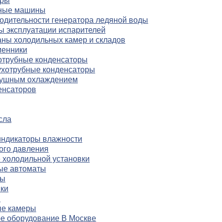
еры
ьные машины
одительности генератора ледяной воды
 эксплуатации испарителей
аны холодильных камер и складов
менники
отрубные конденсаторы
ухотрубные конденсаторы
душным охлаждением
енсаторов
сла
индикаторы влажности
кого давления
 холодильной установки
ые автоматы
ны
ки
ы
ые камеры
ое оборудование В Москве