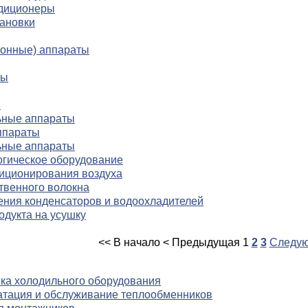
ндиционеры
ановки
онные) аппараты
ты
ы
ьные аппараты
ппараты
ьные аппараты
огическое оборудование
диционирования воздуха
твенного волокна
ения конденсаторов и водоохладителей
одукта на усушку
<< В начало
< Предыдущая
1
2
3
Следую
йка холодильного оборудования
атация и обслуживание теплообменников