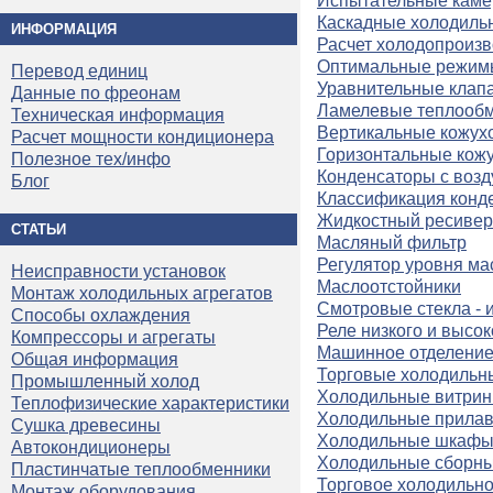
Испытательные кам
Каскадные холодил
ИНФОРМАЦИЯ
Расчет холодопроизв
Оптимальные режимы
Перевод единиц
Уравнительные клап
Данные по фреонам
Ламелевые теплооб
Техническая информация
Вертикальные кожух
Расчет мощности кондиционера
Горизонтальные кож
Полезное тех/инфо
Конденсаторы с воз
Блог
Классификация конд
Жидкостный ресивер
СТАТЬИ
Масляный фильтр
Регулятор уровня ма
Неисправности установок
Маслоотстойники
Монтаж холодильных агрегатов
Смотровые стекла - 
Способы охлаждения
Реле низкого и высо
Компрессоры и агрегаты
Машинное отделение
Общая информация
Торговые холодильн
Промышленный холод
Холодильные витри
Теплофизические характеристики
Холодильные прилав
Сушка древесины
Холодильные шкаф
Автокондиционеры
Холодильные сборн
Пластинчатые теплообменники
Торговое холодильн
Монтаж оборудования