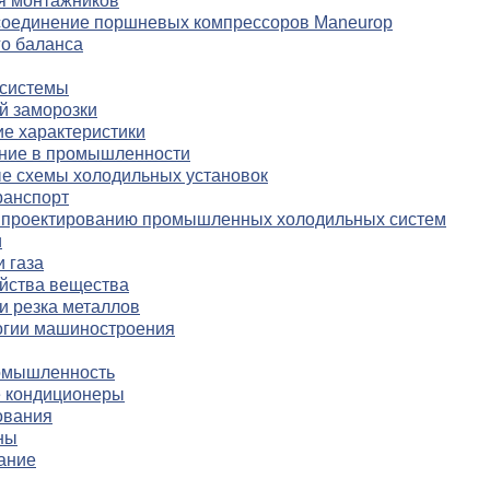
я монтажников
соединение поршневых компрессоров Maneurop
го баланса
 системы
й заморозки
е характеристики
ние в промышленности
е схемы холодильных установок
ранспорт
о проектированию промышленных холодильных систем
и
 газа
йства вещества
и резка металлов
огии машиностроения
омышленность
 кондиционеры
ования
ны
ание