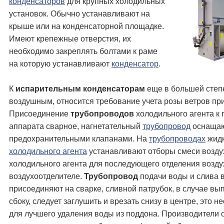
конденсаторов
для крупных холодильных
установок. Обычно устанавливают на
крыше или на конденсаторной площадке.
Имеют крепежные отверстия, их
необходимо закреплять болтами к раме
на которую устанавливают
конденсатор
.
К
испарительным конденсаторам
еще в большей степе
воздушным, относится требование учета розы ветров при
Присоединение
трубопроводов
холодильного агента к 
аппарата сварное, нагнетательный
трубопровод
оснаща
предохранительными клапанами. На
трубопроводах
жидк
холодильного агента
устанавливают отборы смеси возду
холодильного агента для последующего отделения возду
воздухоотделителе.
Трубопровод
подачи воды и слива 
присоединяют на сварке, сливной патрубок, в случае вы
сбоку, следует заглушить и врезать снизу в центре, это 
для лучшего удаления воды из поддона. Производители 