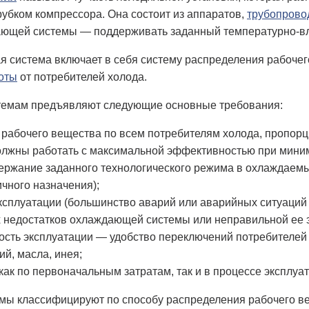
убком компрессора. Она состоит из аппаратов,
трубопрово
ющей системы — поддерживать заданный температурно-вл
 система включает в себя систему распределения рабочег
оты
от потребителей холода.
темам предъявляют следующие основные требования:
рабочего вещества по всем потребителям холода, пропорц
лжны работать с максимальной эффективностью при миним
ржание заданного технологического режима в охлаждаемы
чного назначения);
ксплуатации (большинство аварий или аварийных ситуаций 
 недостатков охлаждающей системы или неправильной ее э
кость эксплуатации — удобство переключений потребителей 
ий, масла, инея;
как по первоначальным затратам, так и в процессе эксплуа
ы классифицируют по способу распределения рабочего вещ