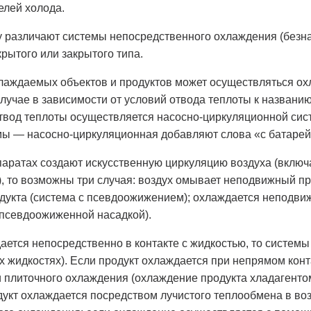
елей холода.
у различают системы непосредственного охлаждения (безн
рытого или закрытого типа.
хлаждаемых объектов и продуктов может осуществляться о
лучае в зависимости от условий отвода теплоты к названи
 отвод теплоты осуществляется насосно-циркуляционной си
емы — насосно-циркуляционная добавляют слова «с батаре
паратах создают искусственную циркуляцию воздуха (вклю
, то возможны три случая: воздух омывает неподвижный п
укта (система с псевдоожижением); охлаждается неподвиж
 псевдоожиженной насадкой).
ается непосредственно в контакте с жидкостью, то систем
х жидкостях). Если продукт охлаждается при непрямом кон
 плиточного охлаждения (охлаждение продукта хладагенто
одукт охлаждается посредством лучистого теплообмена в в