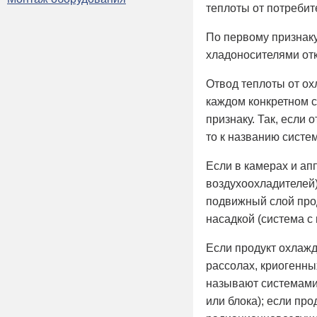
теплоты от потребит
По первому признак
хладоносителями отк
Отвод теплоты от о
каждом конкретном с
признаку. Так, если
то к названию сист
Если в камерах и ап
воздухоохладителей)
подвижный слой прод
насадкой (система с
Если продукт охлажд
рассолах, криогенны
называют системами
или блока); если пр