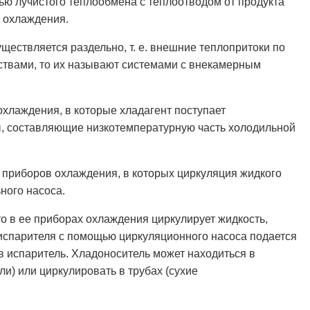
ю лучистого теплообмена с теплоотводом от продукта
о охлаждения.
ществляется раздельно, т. е. внешние теплопритоки по
твами, то их называют системами с внекамерным
охлаждения, в которые хладагент поступает
ы, составляющие низкотемпературную часть холодильной
 приборов охлаждения, в которых циркуляция жидкого
ного насоса.
то в ее приборах охлаждения циркулирует жидкость,
испарителя с помощью циркуляционного насоса подается
в испаритель. Хладоноситель может находиться в
) или циркулировать в трубах (сухие