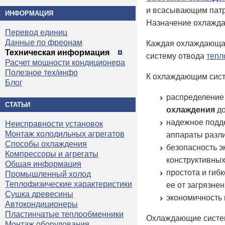
и всасывающим патр
ИНФОРМАЦИЯ
Назначение охлажда
Перевод единиц
Данные по фреонам
Каждая охлаждающая
Техническая информация
систему отвода
тепл
Расчет мощности кондиционера
Полезное тех/инфо
К охлаждающим сис
Блог
распределение 
СТАТЬИ
охлаждения
до
надежное подде
Неисправности установок
Монтаж холодильных агрегатов
аппараты разли
Способы охлаждения
безопасность э
Компрессоры и агрегаты
конструктивных
Общая информация
простота и гиб
Промышленный холод
Теплофизические характеристики
ее от загрязнен
Сушка древесины
экономичность 
Автокондиционеры
Пластинчатые теплообменники
Охлаждающие систем
Монтаж оборудования