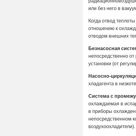
радиационновоздушо
или без него в ваку
Когда отвод теплоты
отношению к охлажд
отводом внешних те
Безнасосная систе
непосредственно от 
установки (от регул
Насосно-циркуляц
хладагента в низкот
Система с промеж
охлаждаемая в испа
в приборы охлаждени
непосредственном ко
воздухоохладители).