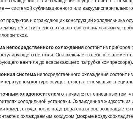
го охлаждения; если охлаждение осуществляется с помощь
уме — системой сублимационного или вакуумиспарительног
 от продуктов и ограждающих конструкций холодильника осу
аемому объекту «перехватываются» специальными устройс
плопритоков.
ма непосредственного охлаждения
состоит из приборов 
регулирующего вентиля. Она включает в себя все элемент
ирующего вентиля до всасывающего патрубка компрессора).
ионная система
непосредственного охлаждения состоит из
емпературном контуре осуществляется с помощью специаль
уточным хладоносителем
отличается от описанных тем, ч
рителях холодильной установки. Охлажденная жидкость из 
я камер, откуда после подогрева она вновь возвращается 
нтакте с охлаждаемым воздухом (мокрые воздухоохладители