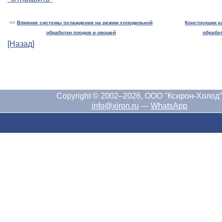
<<
Влияние системы охлаждения на режим холодильной
Конструкции к
обработки плодов и овощей
обрабо
[Назад]
Copyright © 2002–2026, ООО "Ксирон-Холод
info@xiron.ru
—
WhatsApp