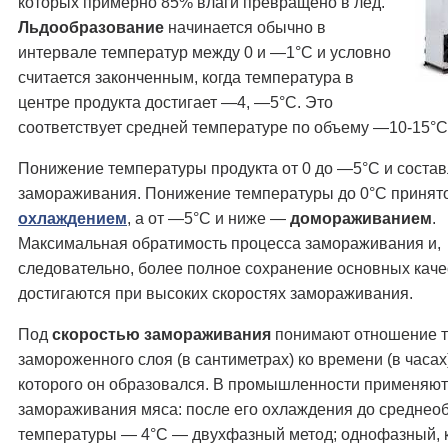
которых примерно 85% влаги превращено в лед.
Льдообразование
начинается обычно в
интервале температур между 0 и —1°С и условно
считается законченным, когда температура в
центре продукта достигает —4, —5°С. Это
соответствует средней температуре по объему —10-15°С
Понижение температуры продукта от 0 до —5°С и соста
замораживания. Понижение температуры до 0°С принят
охлаждением
, а от —5°С и ниже —
домораживанием
.
Максимальная обратимость процесса замораживания и,
следовательно, более полное сохранение основных каче
достигаются при высоких скоростях замораживания.
Под
скоростью замораживания
понимают отношение 
замороженного слоя (в сантиметрах) ко времени (в часах)
которого он образовался. В промышленности применяют
замораживания мяса: после его охлаждения до среднео
температуры — 4°С — двухфазный метод; однофазный, к