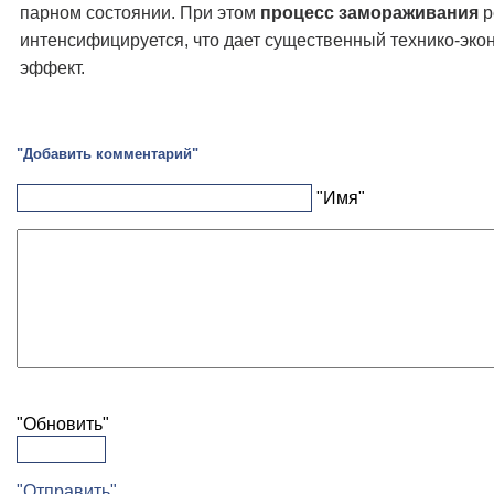
парном состоянии. При этом
процесс замораживания
р
интенсифицируется, что дает существенный технико-эко
эффект.
"Добавить комментарий"
"Имя"
"Обновить"
"Отправить"