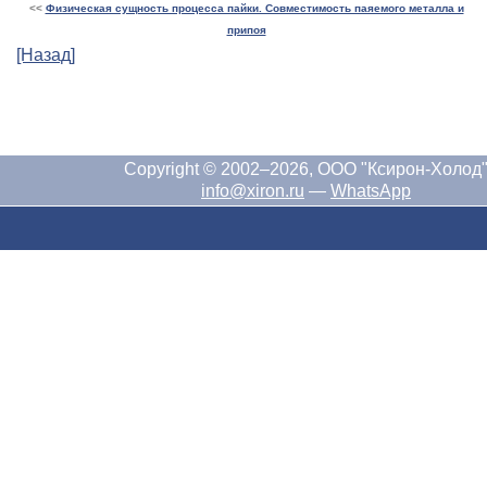
<<
Физическая сущность процесса пайки. Совместимость паяемого металла и
припоя
[Назад]
Copyright © 2002–2026, ООО "Ксирон-Холод
info@xiron.ru
—
WhatsApp