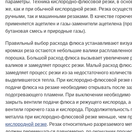
параметры. Техника кислородно-флюсовой резки, в осно
же, как и при обычной кислородной резке. Резка осущест
ручными, так и машинными резаками. В качестве горючег
применяется ацетилен и газы-заменители ацетилена (пр
бутановая смесь и природные газы).
Правильный выбор расхода флюса устанавливают визуа
кромках реза остаются небольшие валики расплавленно
порошка. Большой расход флюса вызывает увеличение 
валиков и замедляет процесс резки. Малый расход флюс
замедляет процесс резки из-за недостаточного количест
выделившегося тепла. При кислородно-флюсовой резке 
подачи флюса на резаке необходимо открывать после з
подогревающего пламени. При выключении необходимо 
закрыть вентили подачи флюса и режущего кислорода, а
вентили горючего газа и кислорода. Продолжительность 
металла при кислородно-флюсовой резке меньше, чем п
кислородной резке
. Резак относительно разрезаемого ме
должен перемещаться равномерно, по окончании процес