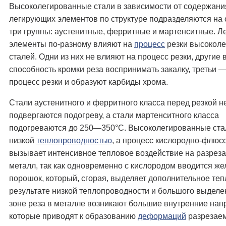
Высоколегированные стали в зависимости от содержани
легирующих элементов по структуре подразделяются на
три группы: аустенитные, ферритные и мартенситные. 
элементы по-разному влияют на
процесс
резки высокол
сталей. Одни из них не влияют на процесс резки, другие
способность кромки реза воспринимать закалку, третьи 
процесс резки и образуют карбиды хрома.
Стали аустенитного и ферритного класса перед резкой н
подвергаются подогреву, а стали мартенситного класса
подогреваются до 250—350°С. Высоколегированные ста
низкой
теплопроводностью
, а процесс кислородно-флюс
вызывает интенсивное тепловое воздействие на разрез
металл, так как одновременно с кислородом вводится ж
порошок, который, сгорая, выделяет дополнительное теп
результате низкой теплопроводности и большого выделе
зоне реза в металле возникают большие внутренние нап
которые приводят к образованию
деформаций
разрезаем