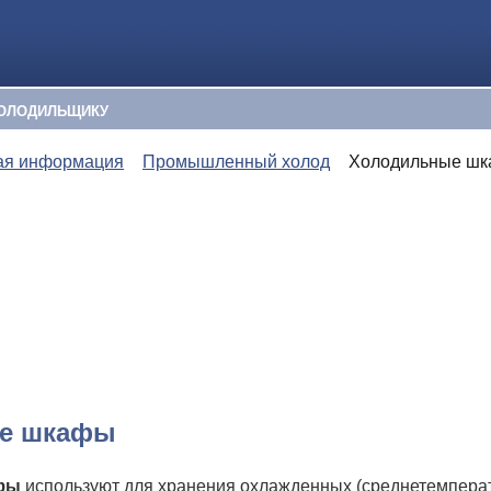
ОЛОДИЛЬЩИКУ
ая информация
Промышленный холод
Холодильные ш
е шкафы
фы
используют для хранения охлажденных (среднетемпер