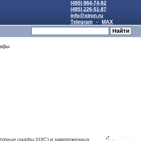
(495) 984-74-92
(495) 226-51-87
info@xiron.ru
Telegram
-
MAX
кафы
атурные шкафы ШХС) и замороженных