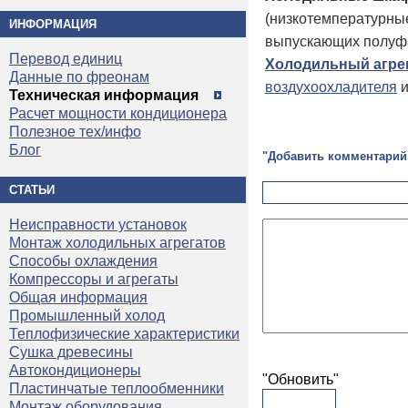
(низкотемпературные
ИНФОРМАЦИЯ
выпускающих полуфа
Перевод единиц
Холодильный агре
Данные по фреонам
воздухоохладителя
и
Техническая информация
Расчет мощности кондиционера
Полезное тех/инфо
Блог
"Добавить комментарий
СТАТЬИ
Неисправности установок
Монтаж холодильных агрегатов
Способы охлаждения
Компрессоры и агрегаты
Общая информация
Промышленный холод
Теплофизические характеристики
Сушка древесины
Автокондиционеры
"Обновить"
Пластинчатые теплообменники
Монтаж оборудования