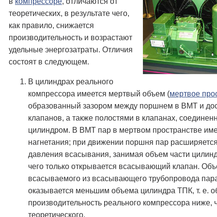
в
компрессоре
, отличаются от
теоретических, в результате чего,
как правило, снижается
производительность и возрастают
удельные энергозатраты. Отличия
состоят в следующем.
В цилиндрах реального
компрессора имеется мертвый объем (
мертвое про
образованный зазором между поршнем в ВМТ и до
клапанов, а также полостями в клапанах, соединен
цилиндром. В ВМТ пар в мертвом пространстве им
нагнетания; при движении поршня пар расширяется
давления всасывания, занимая объем части цилинд
чего только открывается всасывающий клапан. Объ
всасываемого из всасывающего трубопровода пар
оказывается меньшим объема цилиндра ТПК, т. е. 
производительность реального компрессора ниже, 
теоретического.