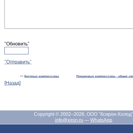
"Обновить"
"Отправить"
<<
Крупные компрессоры
Поршневые компрессоры - общие св
[Назад]
Copyright © 2002–2026, ООО "Ксирон-Холод
info@xiron.ru
—
WhatsApp