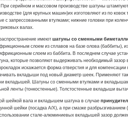
 При серийном и массовом производстве шатуны штампуют 
зводстве (для крупных машин)их изготовляют из по ковок 
е с запрессованными втулками; нижние головки при коле
триковых валах.
распространение имеют
шатуны со сменными биметалл
фрикционным слоем из сплавов на базе олова (баббиты), и
тифрикционным слоем из баббита. В последнем случае уста
туна, которые позволяют выдерживать необходимый зазор 
прокладок искажается форма отверстия и для компенсации
тачивать вкладыши под новый диаметр шеек. Применяют т
 ни вкладышей. Шатуны со сменными втулками и вкладышам
ной ленты (тонкостенные). Толстостенные вкладыши вытач
ой шейкой вала и вкладышем шатуна в случае
принудител
унной шейки (посадка А/Х), а при смазке разбрызгиванием
использовании стале-алюминиевых вкладышей зазор должен