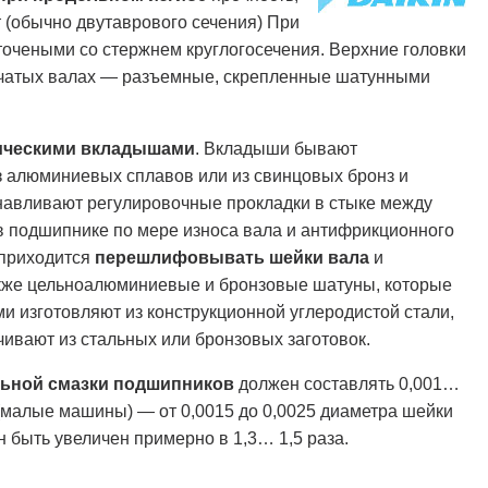
(обычно двутаврового сечения) При
точеными со стержнем круглогосечения. Верхние головки
нчатых валах — разъемные, скрепленные шатунными
ическими вкладышами
. Вкладыши бывают
з алюминиевых сплавов или из свинцовых бронз и
навливают регулировочные прокладки в стыке между
в подшипнике по мере износа вала и антифрикционного
 приходится
перешлифовывать шейки вала
и
акже цельноалюминиевые и бронзовые шатуны, которые
и изготовляют из конструкционной углеродистой стали,
ивают из стальных или бронзовых заготовок.
ьной смазки подшипников
должен составлять 0,001…
 (малые машины) — от 0,0015 до 0,0025 диаметра шейки
 быть увеличен примерно в 1,3… 1,5 раза.