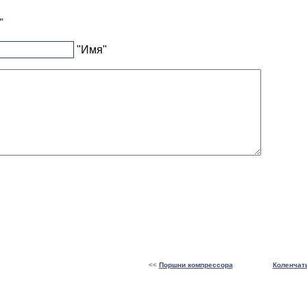
"
"Имя"
<<
Поршни компрессора
Коленчат