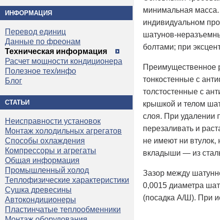
минимальная масса.
ИНФОРМАЦИЯ
индивидуальном прои
Перевод единиц
шатунов-неразъемны
Данные по фреонам
болтами; при эксцен
Техническая информация
Расчет мощности кондиционера
Преимущественное 
Полезное тех/инфо
тонкостенные с анти
Блог
толстостенные с ан
СТАТЬИ
крышкой и телом ша
слоя. При удалении 
Неисправности установок
перезаливать и рас
Монтаж холодильных агрегатов
не имеют ни втулок,
Способы охлаждения
Компрессоры и агрегаты
вкладыши — из сталь
Общая информация
Промышленный холод
Зазор между шатунн
Теплофизические характеристики
0,0015 диаметра шат
Сушка древесины
(посадка А/Ш). При 
Автокондиционеры
Пластинчатые теплообменники
Монтаж оборудования