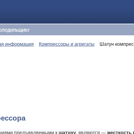
ОЛОДИЛЬЩИКУ
ая информация
Компрессоры и агрегаты
Шатун компрес
ессора
ниями предъявляемыми к
шатуну
, являются —
жесткость