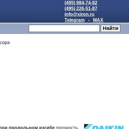
(495) 984-74-92
(495) 226-51-87
info@xiron.ru
Telegram
-
MAX
сора
 при продольном изгибе
прочность,