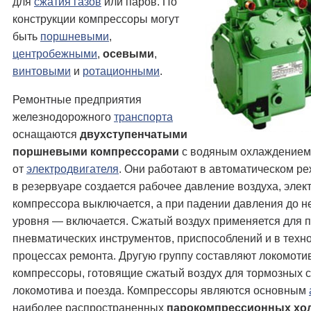
для
сжатия газов
или паров. По
конструкции компрессоры могут
быть
поршневыми
,
центробежными
,
осевыми
,
винтовыми
и
ротационными
.
Ремонтные предприятия
железнодорожного
транспорта
оснащаются
двухступенчатыми
поршневыми компрессорами
с водяным охлаждением
от
электродвигателя
. Они работают в автоматическом ре
в резервуаре создается рабочее давление воздуха, элек
компрессора выключается, а при падении давления до н
уровня — включается. Сжатый воздух применяется для 
пневматических инструментов, приспособлений и в техн
процессах ремонта. Другую группу составляют локомот
компрессоры, готовящие сжатый воздух для тормозных 
локомотива и поезда. Компрессоры являются основным
наиболее распространенных
парокомпрессионных хо