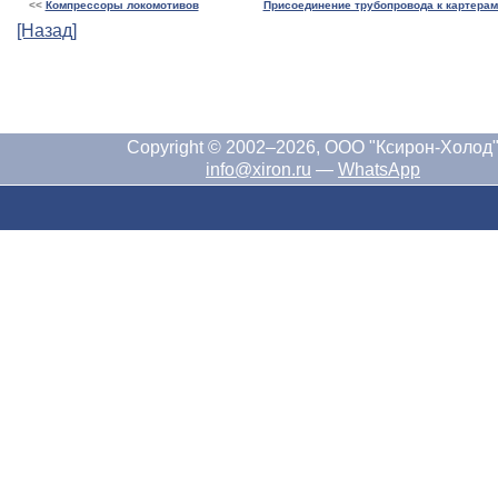
<<
Компрессоры локомотивов
Присоединение трубопровода к картера
[Назад]
Copyright © 2002–2026, ООО "Ксирон-Холод
info@xiron.ru
—
WhatsApp