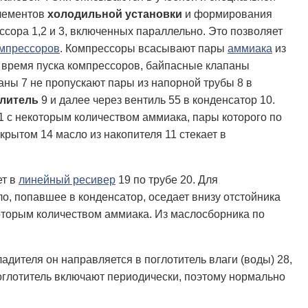
элементов
холодильной установки
и формирования
сора 1,2 и 3, включенных параллельно. Это позволяет
мпрессоров
. Компрессоры всасывают пары
аммиака
из
во время пуска компрессоров, байпасные клапаны
ны 7 не пропускают пары из напорной трубы 8 в
литель
9 и далее через вентиль 55 в конденсатор 10.
11 с некоторым количеством аммиака, пары которого по
крытом 14 масло из накопителя 11 стекает в
ет в
линейный ресивер
19 по трубе 20. Для
о, попавшее в конденсатор, оседает внизу отстойника
которым количеством аммиака. Из маслосборника по
ладителя он направляется в поглотитель влаги (воды) 28,
поглотитель включают периодически, поэтому нормально