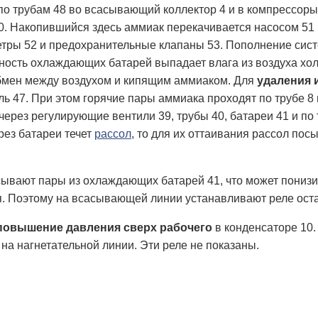
по трубам 48 во всасывающий коллектор 4 и в компрессоры.
. Накопившийся здесь аммиак перекачивается насосом 51 
тры 52 и предохранительные клапаны 53. Пополнение сист
ость охлаждающих батарей выпадает влага из воздуха хол
бмен между воздухом и кипящим аммиаком. Для
удаления 
ль 47. При этом горячие пары аммиака проходят по трубе 8 
через регулирующие вентили 39, трубы 40, батареи 41 и по 
рез батареи течет
рассол
, то для их оттаивания рассол пос
ывают пары из охлаждающих батарей 41, что может понизи
я. Поэтому на всасывающей линии устанавливают реле ост
повышение давления сверх рабочего
в конденсаторе 10
 на нагнетательной линии. Эти реле не показаны.