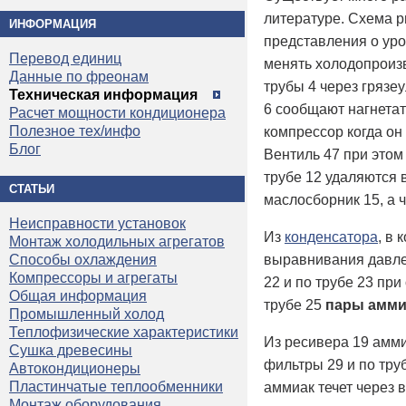
литературе. Схема р
ИНФОРМАЦИЯ
представления о уро
Перевод единиц
менять холодопроиз
Данные по фреонам
трубы 4 через грязе
Техническая информация
6 сообщают нагнетат
Расчет мощности кондиционера
Полезное тех/инфо
компрессор когда он
Блог
Вентиль 47 при этом
трубе 12 удаляются 
СТАТЬИ
маслосборник 15, а 
Неисправности установок
Из
конденсатора
, в
Монтаж холодильных агрегатов
выравнивания давл
Способы охлаждения
Компрессоры и агрегаты
22 и по трубе 23 пр
Общая информация
трубе 25
пары амми
Промышленный холод
Теплофизические характеристики
Из ресивера 19 амми
Сушка древесины
фильтры 29 и по тру
Автокондиционеры
Пластинчатые теплообменники
аммиак течет через 
Монтаж оборудования