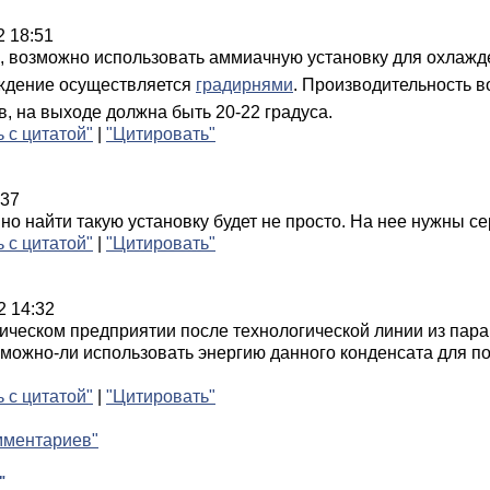
2 18:51
, возможно использовать аммиачную установку для охлаж
аждение осуществляется
градирнями
. Производительно
сть в
в, на выходе должна быть 20-22 градуса.
ь с цитатой"
|
"Цитировать"
:37
 но найти такую установку будет не просто. На нее нужны 
ь с цитатой"
|
"Цитировать"
2 14:32
ическом предприятии после технологической линии из пара 
можно-ли использовать энергию данного конденсата для по
ь с цитатой"
|
"Цитировать"
мментариев"
"