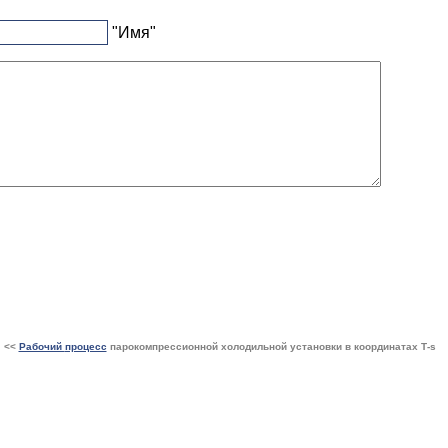
"Имя"
<<
Рабочий
процесс
парокомпрессионной холодильной установки в координатах Т-s