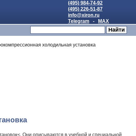
(495) 984-74-92
(495) 226-51-87
info@xiron.ru
Telegram
-
MAX
окомпрессионная холодильная установка
тановка
тановок<. Они описываются в учебной и специальной