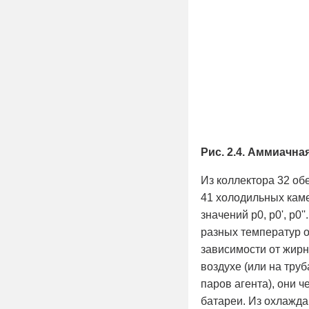
Рис. 2.4. Аммиачн
Из коллектора 32 о
41 холодильных каме
значений р0, р0', р0
разных температур 
зависимости от жирн
воздухе (или на тру
паров агента), они 
батареи. Из охлаждаю