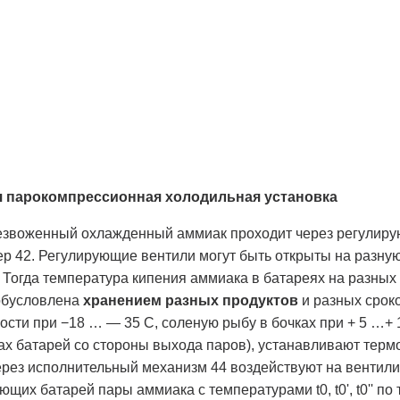
ая парокомпрессионная холодильная установка
безвоженный охлажденный аммиак проходит через регулиру
р 42. Регулирующие вентили могут быть открыты на разную
''. Тогда температура кипения аммиака в батареях на разных э
обусловлена
хранением разных продуктов
и разных сроко
ости при −18 … — 35 С, соленую рыбу в бочках при + 5 …+ 
бах батарей со стороны выхода паров), устанавливают терм
через исполнительный механизм 44 воздействуют на вентили
щих батарей пары аммиака с температурами t0, t0', t0'' по