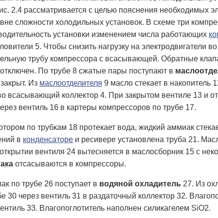
ис. 2.4 рассматривается с целью пояснения необходимых 
вне сложности холодильных установок. В схеме три компрес
водительность установки изменением числа работающих
ко
уловители 5. Чтобы снизить нагрузку на электродвигатели 
ельную трубу компрессора с всасывающей. Обратные клапа
 отключен. По трубе 8 сжатые пары поступают в
маслоотде
 закрыт. Из
маслоотделителя
9 масло стекает в накопитель 
во всасывающий коллектор 4. При закрытом вентиле 13 и от
через вентиль 16 в картеры компрессоров по трубе 17.
 котором по трубкам 18 протекает вода, жидкий аммиак стека
ений в
конденсаторе
и ресивере установлена труба 21. Масл
и открытии вентиля 24 вытесняется в маслосборник 15 с не
ака
отсасываются в компрессоры.
ак по трубе 26 поступает в
водяной охладитель
27. Из ох
бе 30 через вентиль 31 в раздаточный коллектор 32. Влаго
вентиль 33. Влагопоглотитель наполнен силикагелем SiO2.