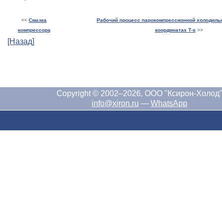
<<
Смазка
Рабочий процесс парокомпрессионной холодильн
компрессора
координатах Т-s
>>
[Назад]
Copyright © 2002–2026, ООО "Ксирон-Холод
info@xiron.ru
—
WhatsApp