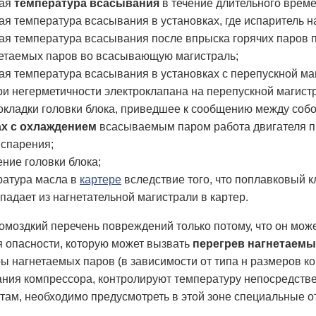
кая
температура всасывания
в течение длительного време
я температура всасывания в установках, где испаритель н
я температура всасывания после впрыска горячих паров п
нетаемых паров во всасывающую магистраль;
я температура всасывания в установках с перепускной маг
при негерметичности электроклапана на перепускной магист
кладки головки блока, приведшее к сообщению между собо
х с охлаждением
всасываемым паром работа двигателя п
испарения;
ние головки блока;
ратура масла в
картере
вследствие того, что поплавковый 
падает из нагнетательной магистрали в картер.
омоздкий перечень повреждений только потому, что он мож
 опасности, которую может вызвать
перегрев нагнетаемы
ы нагнетаемых паров (в зависимости от типа н размеров ко
ния компрессора, контролируют температуру непосредствен
 там, необходимо предусмотреть в этой зоне специальные о