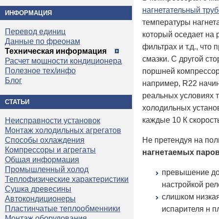
нагнетательный тру
ИНФОРМАЦИЯ
температуры нагнета
Перевод единиц
который оседает на 
Данные по фреонам
фильтрах и т.д., чт
Техническая информация
смазки. С другой ст
Расчет мощности кондиционера
Полезное тех/инфо
поршней компрессор
Блог
например, R22 начин
реальных условиях 
СТАТЬИ
холодильных установ
каждые 10 К скорост
Неисправности установок
Монтаж холодильных агрегатов
Не претендуя на пол
Способы охлаждения
Компрессоры и агрегаты
нагнетаемых паро
Общая информация
Промышленный холод
превышение до
Теплофизические характеристики
настройкой рел
Сушка древесины
слишком низкая
Автокондиционеры
Пластинчатые теплообменники
испарителя н п
Монтаж оборудования