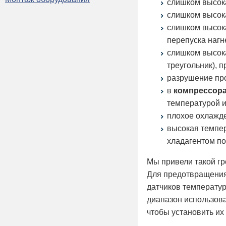
слишком высо
слишком высока
слишком высока
перепуска наг
слишком высока
треугольник), 
разрушение про
в
компрессора
температурой 
плохое охлажде
высокая темпе
хладагентом по
Мы привели такой гр
Для предотвращения
датчиков температур
диапазон использова
чтобы установить их