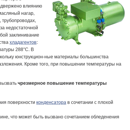
подвержено влиянию
масляный нагар,
, трубопроводах,
-за недостаточной
обой заклинивание
ства
хладагентов
:
ратуры 288°С. В
оскольку юнструкцион-ные материалы большинства
 разложения. Кроме того, при повышении температуры на
 вызвать
чрезмерное повышение температуры
ния поверхности
конденсатора
в сочетании с плохой
ине, что может быть вызвано сочетанием обледенения