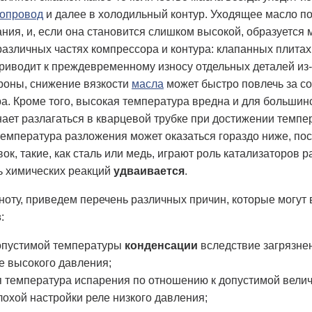
бопровод
и далее в холодильный контур. Уходящее масло 
ния, и, если она становится слишком высокой, образуется 
различных частях компрессора и контура: клапанных плитах
о приводит к преждевременному износу отдельных деталей из
ороны, снижение вязкости
масла
может быстро повлечь за с
а. Кроме того, высокая температура вредна и для большин
ает разлагаться в кварцевой трубке при достижении темпе
температура разложения может оказаться гораздо ниже, п
ок, такие, как сталь или медь, играют роль катализаторов
ь химических реакций
удваивается
.
ноту, приведем перечень различных причин, которые могут
в
:
пустимой температуры
конденсации
вследствие загрязне
е высокого давления;
 температура испарения по отношению к допустимой велич
лохой настройки реле низкого давления;