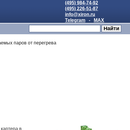
(495) 984-74-92
(495) 226-51-87
info@xiron.ru
Telegram
-
MAX
аемых паров от перегрева
 картера в