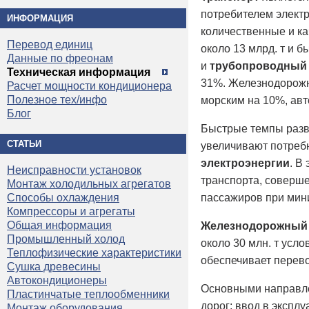
потребителем электр
ИНФОРМАЦИЯ
количественные и к
Перевод единиц
около 13 млрд. т и 
Данные по фреонам
и
трубопроводный 
Техническая информация
31%. Железнодорожны
Расчет мощности кондиционера
Полезное тех/инфо
морским на 10%, ав
Блог
Быстрые темпы разв
СТАТЬИ
увеличивают потреб
электроэнергии
. В
Неисправности установок
транспорта, соверше
Монтаж холодильных агрегатов
пассажиров при мини
Способы охлаждения
Компрессоры и агрегаты
Общая информация
Железнодорожный 
Промышленный холод
около 30 млн. т усл
Теплофизические характеристики
обеспечивает перево
Сушка древесины
Автокондиционеры
Основными направл
Пластинчатые теплообменники
дорог; ввод в эксп
Монтаж оборудования