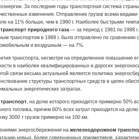
оэнергии. За последние годы транспортная система стран
ачественные изменения. Отправление грузов всеми видами
было на 11% больше, чем в 1980 г. Наиболее быстрыми тем
транспорт природного газа
— за период с 1981 по 1988 г.
м транспортом в 1988 г. было отправлено по сравнению с 
томобильным и воздушным — на 7%.
ития транспорта, несмотря на определенное повышение ег
ности в наиболее квалифицированных и дорогих энергонос
 этой связи весьма актуальной является политика энергосб
нствование структуры транспортных средств в целях обесп
мальных энергетических затратах.
транспорт
, на долю которого приходится примерно 50% вс
овного топлива, причем 60% всех затрат приходится на долю
зку 3000 т грузов примерно на 100 км.
ениями энергосбережения на
железнодорожном транспо
луатацию новых, более совершенных локомотивов, характе