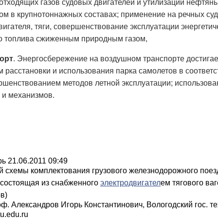
отходящих газов судовых двигателей и утилизации нефтяных
м в крупнотоннажных составах; применение на речных суд
игателя, тяги, совершенствование эксплуатации энергетич
о топлива сжиженным природным газом,
орт
. Энергосбережение на воздушном транспорте достига
расстановки и использования парка самолетов в соответс
ршенствованием методов летной эксплуатации; использова
и механизмов.
рь
21.06.2011 09:49
й схемы комплектования грузового железнодорожног
о поез
 состоящая из снабженного
электродвигател
ем тягового ва
в)
роф. Александров Игорь Константинович, Вологодский гос. т
u.edu.ru