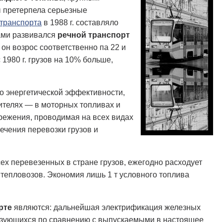
ы претерпела серьезные
транспорта
в 1988 г. составляло
пами развивался
речной транспорт
 он возрос соответственно па 22 и
1980 г. грузов на 10% больше,
о энергетической эффективности,
ителях — в моторных топливах и
ережения, проводимая на всех видах
ечения перевозки грузов и
ех перевезенных в стране грузов, ежегодно расходует
 тепловозов. Экономия лишь 1 т условного топлива
рте
являются: дальнейшая электрификация железных
ризующихся по сравнению с выпускаемыми в настоящее