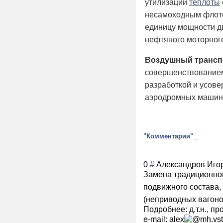
утилизации
теплоты
несамоходным флото
единицу мощности дв
нефтяного моторног
Воздушный трансп
совершенствованием 
разработкой и усове
аэродромных машин 
"Комментарии"
0
#
Александров Иго
Замена традиционно
подвижного состава,
(неприводных вагоно
Подробнее: д.т.н., п
e-mail:
alex
mh.vst