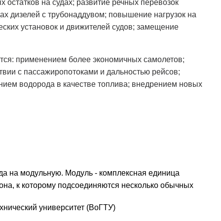
 остатков на судах; развитие речных перевозок
ах дизелей с трубонаддувом; повышение нагрузок на
еских установок и движителей судов; замещение
ется: применением более экономичных самолетов;
твии с пассажиропотоками и дальностью рейсов;
нием водорода в качестве топлива; внедрением новых
да на модульную. Модуль - комплексная единица
гона, к которому подсоединяются несколько обычных
ехнический университет (ВоГТУ)