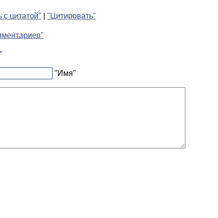
ь с цитатой"
|
"Цитировать"
мментариев"
"
"Имя"