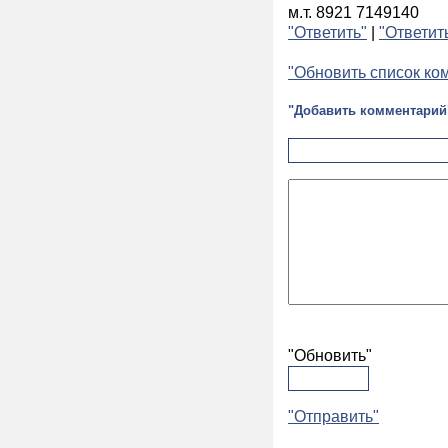
м.т. 8921 7149140
"Ответить"
|
"Ответит
"Обновить список ко
"Добавить комментарий
"Обновить"
"Отправить"