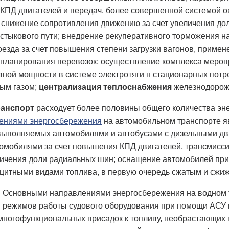
ПД двигателей и передач, более совершенной системой о
 снижение сопротивления движению за счет увеличения дол
стыкового пути; внедрение рекуперативного торможения н
езда за счет повышения степени загрузки вагонов, приме
планирования перевозок; осуществление комплекса меропр
вной мощности в системе электротяги н стационарных пот
ым газом;
централизация теплоснабжения
железнодорожн
анспорт
расходует более половины общего количества эн
ениями энергосбережения
на автомобильном транспорте яв
выполняемых автомобилями и автобусами с дизельными дви
томобилями за счет повышения КПД двигателей, трансмисси
личения доли радиальных шин; оснащение автомобилей пр
цитными видами топлива, в первую очередь сжатым и сжи
. Основными направлениями энергосбережения на водном 
я режимов работы судового оборудования при помощи АСУ 
многофункциональных присадок к топливу, необрастающих 