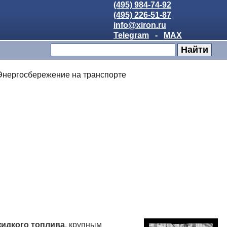
(495) 984-74-92
(495) 226-51-87
info@xiron.ru
Telegram
-
MAX
Энергосбережение на транспорте
жидкого топлива
, крупным