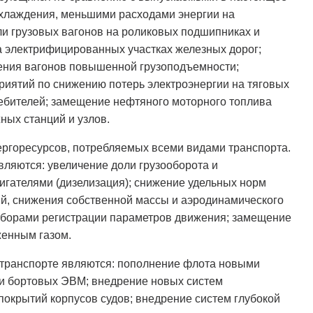
хлаждения, меньшими расходами энергии на
и грузовых вагонов на роликовых подшипниках и
а электрифицированных участках железных дорог;
нения вагонов повышенной грузоподъемности;
иятий по снижению потерь электроэнергии на тяговых
ребителей; замещение нефтяного моторного топлива
ых станций и узлов.
ергоресурсов, потребляемых всеми видами транспорта.
ляются: увеличение доли грузооборота и
гателями (дизелизация); снижение удельных норм
й, снижения собственной массы и аэродинамического
иборами регистрации параметров движения; замещение
женным газом.
транспорте являются: пополнение флота новыми
и бортовых ЭВМ; внедрение новых систем
покрытий корпусов судов; внедрение систем глубокой