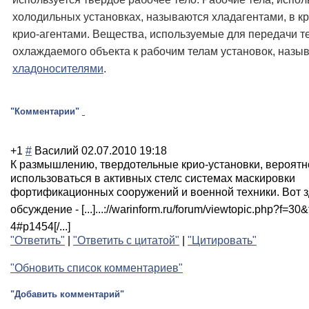
холодильных установках, называются хладагентами, в 
крио-агентами. Вещества, используемые для передачи т
охлаждаемого объекта к рабочим телам установок, назы
хладоносителями
.
"Комментарии"
+1
#
Василий
02.07.2010 19:18
К размышлению, твердотельные крио-установки, вероятно
использоваться в активных стелс системах маскировки
фортификационны
х сооружений и военной техники. Вот 
обсуждение - [...]...://wari
nform.ru/forum/
viewtopic.php?f
=30&
4#p1454[/...]
"Ответить"
|
"Ответить с цитатой"
|
"Цитировать"
"Обновить список комментариев"
"Добавить комментарий"