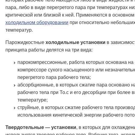
пара, либо в виде перегретого пара при температурах н
критической или близкой к ней. Применяются в основном
холодильном оборудовании
при относительно небольших
температур.
Парожидкостные
холодильные установки
в зависимос
принципа работы делятся на три вида:
парокомпрессионные, работа которых основана на 
компрессоре сухого насыщенного или незначитель
перегретого пара рабочего тела;
абсорбционные, в которых сжатие пара основано н
рабочего тела при То.с и его десорбции при более 
температуре;
струйные, в которых сжатие рабочего тела произво
использования кинетической энергии рабочего пото
Твердотельные — установки
, в которых для охлажден
используется твердое рабочее тело. Рабочие тела, испо