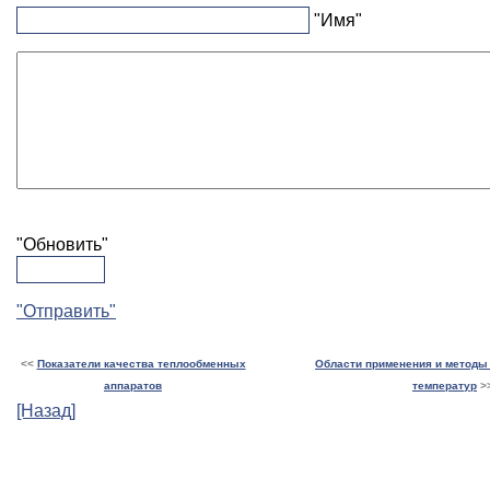
"Имя"
"Обновить"
"Отправить"
<<
Показатели качества теплообменных
Области применения и методы
аппаратов
температур
>
[Назад]