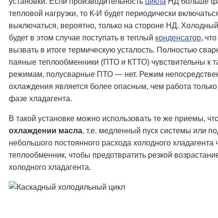
установки. Если производительность
цикла
НД больше фа
тепловой нагрузки, то К-И будет периодически включатьс
выключаться, вероятно, только на стороне НД. Холодный
будет в этом случае поступать в теплый
конденсатор
, чт
вызвать в итоге термическую усталость. Полностью сва
паяные теплообменники (ПТО и КТТО) чувствительны к т
режимам, полусварные ПТО — нет. Режим непосредстве
охлаждения является более опасным, чем работа только
фазе хладагента.
В такой установке можно использовать те же приемы, что
охлаждении масла
, т.е. медленный пуск системы или 
небольшого постоянного расхода холодного хладагента 
теплообменник, чтобы предотвратить резкой возрастани
холодного хладагента.