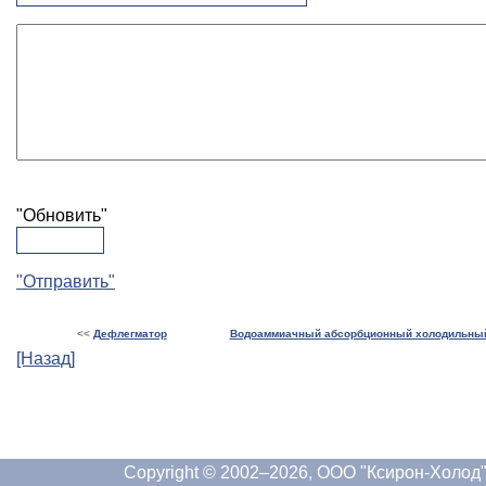
"Обновить"
"Отправить"
<<
Дефлегматор
Водоаммиачный абсорбционный холодильный
[Назад]
Copyright © 2002–2026, ООО "Ксирон-Холод