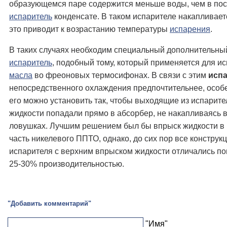
образующемся паре содержится меньше воды, чем в по
испаритель
конденсате. В таком испарителе накапливаетс
это приводит к возрастанию температуры
испарения
.
В таких случаях необходим специальный дополнительны
испаритель
, подобный тому, который применяется для и
масла
во фреоновых термосифонах. В связи с этим
исп
непосредственного охлаждения предпочтительнее, особ
его можно установить так, чтобы выходящие из испарите
жидкости попадали прямо в абсорбер, не накапливаясь в
ловушках. Лучшим решением был бы впрыск жидкости в
часть никелевого ППТО, однако, до сих пор все конструк
испарителя с верхним впрыском жидкости отличались п
25-30% производительностью.
"Добавить комментарий"
"Имя"