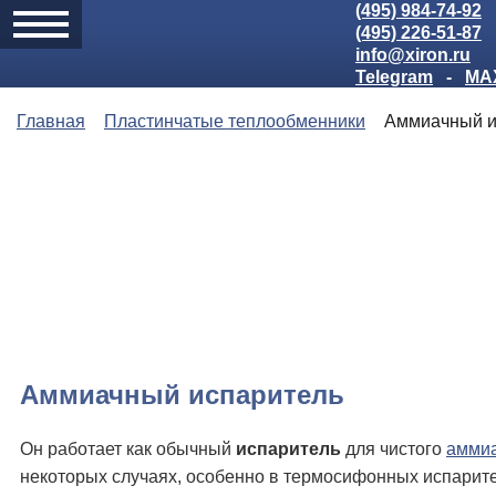
(495) 984-74-92
(495) 226-51-87
info@xiron.ru
Telegram
-
MA
Главная
Пластинчатые теплообменники
Аммиачный и
Аммиачный испаритель
Он работает как обычный
испаритель
для чистого
амми
некоторых случаях, особенно в термосифонных испарите