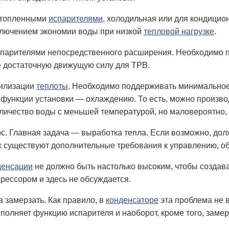
атопленными
испарителями
, холодильная или для кондицио
сключением экономии воды при низкой
тепловой нагрузке
.
спарителями непосредственного расширения. Необходимо 
 достаточную движущую силу для ТРВ.
тилизации
теплоты
. Необходимо поддерживать минимальное
 функции установки — охлаждению. То есть, можно произво
личество воды с меньшей температурой, но маловероятно, 
с. Главная задача — выработка тепла. Если возможно, долж
х существуют дополнительные требования к управлению, 
денсации
не должно быть настолько высоким, чтобы создават
рессором и здесь не обсуждается.
 замерзать. Как правило, в
конденсаторе
эта проблема не 
полняет функцию испарителя и наоборот, кроме того, заме