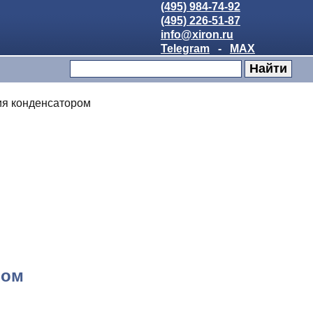
(495) 984-74-92
(495) 226-51-87
info@xiron.ru
Telegram
-
MAX
ия конденсатором
ром