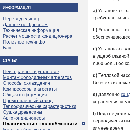
ИНФОРМАЦИЯ
a)
Установка с з
требуется, за и
Перевод единиц
Данные по фреонам
b)
Установка с и
Техническая информация
Расчет мощности кондиционера
обеспечивающее
Полезное тех/инфо
Блог
c)
Установка с у
в ущерб главной
СТАТЬИ
либо большее ко
Неисправности установок
d)
Тепловой насо
Монтаж холодильных агрегатов
Во всех система
Способы охлаждения
Компрессоры и агрегаты
e)
Давление
кон
Общая информация
Промышленный холод
управления комп
Теплофизические характеристики
Сушка древесины
f)
Вода не должна
Автокондиционеры
периодически вы
Пластинчатые теплообменники
зимнее время.
Монтаж оборудования