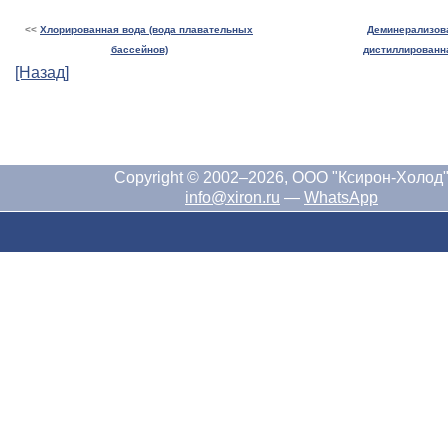
<<
Хлорированная вода (вода плавательных
Деминерализов
бассейнов)
дистиллированн
[Назад]
Copyright © 2002–2026, ООО "Ксирон-Холод
info@xiron.ru
—
WhatsApp