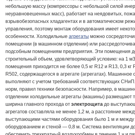
небольшую массу (компрессоры с небольшой силой ине
неуравновешенных масс), работает на неядовитых, пожа
взрывобезопасных хладагентах и в автоматическом реж
управления, поэтому монтаж оборудования имеет некот
особенности. Холодильные
агрегаты
можно сосредоточи
помещении (в машинном отделении) или рассредоточива
подсобным помещениям предприятия. Эти помещения д
строительный объем, удовлетворяющий условию: на 1 м
помещения приходится не более 0,5 кг R12 и R13, 0,3 кг R
R502, содержащегося в агрегате (агрегатах). Машинное 
выполняют с учетом требований соответствующих СНиП
норм, правил техники безопасности. Например, в машин
отделении холодильные агрегаты (машины) размещают т
ширина главного прохода от
электрощита
до выступающ
агрегатов составляла не менее 1,2 м, а расстояние межд
выступающими частями оборудования было 1 м и между
оборудованием и стеной — 0,8 м. Система вентиляции д
обеспечить трехкратный воздухообмен в течение 1 ч и п