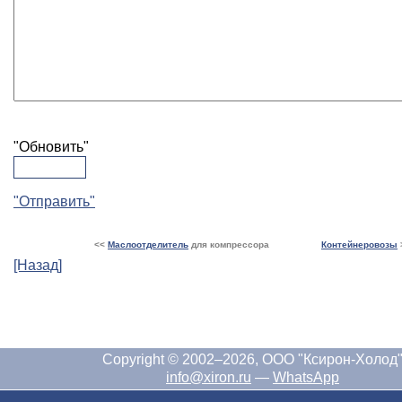
"Обновить"
"Отправить"
<<
Маслоотделитель
для компрессора
Контейнеровозы
[Назад]
Copyright © 2002–2026, ООО "Ксирон-Холод
info@xiron.ru
—
WhatsApp