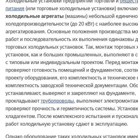
Холодильные установки предприятий торговли и
общест
питания
(или торговые холодильные установки) включаю
холодильные агрегаты
(машины) небольшой единично
холодопроизводительности (до 20 кВт) с наиболее высо
агрегатирования. Основные положения производства м
работ и последовательность их выполнения одинаковы д
торговых холодильных установок. Так, монтаж торговых
установок, как и больших промышленных, выполняют в с
с типовым или индивидуальным проектом. Перед монта
проверяют готовность помещений и фундаментов, соотв
проекту оборудования, его комплектность и техническое 
комплектность заводской технической документации. Об
устанавливают, выверяют и закрепляют на фундаменте,
прокладывают
трубопроводы
, выполняют электромонта
проверяют прочность и герметичность системы. Установ
хладагентом. После комплексного испытания и пускона
работ холодильную установку сдают в эксплуатацию.
Однако оборудование таких холодильных установок име