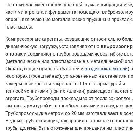
Поэтому для уменьшения уровней шума и вибрации ме
частями агрегата и фундамента помещают виброизоли
опоры, включающие металлические пружины и прокладки
пластмассы.
Компрессорные агрегаты, создающие относительно бол
динамическую нагрузку, устанавливают на
виброизоли
опорах
и соединяют с трубопроводами через гибкие вст
(металлические или пластмассовые в металлической опле
Охлаждающие приборы (батареи и
воздухоохладители
) 
на опорах (кронштейнах), установленных на стене или п
камеры, выверяют и закрепляют. Щиты с арматурой и
теплообменниками (при их каличии) размещают на стене
агрегата. Трубопроводы прокладывают после закреплени
щитов с арматурой и теплообменниками и охлаждающих
Трубопроводы диаметром до 20 мм изготавливают в осн
медных труб, входящих, как правило, в комплект постав
трубы должны быть отожжены для придания им пластичн