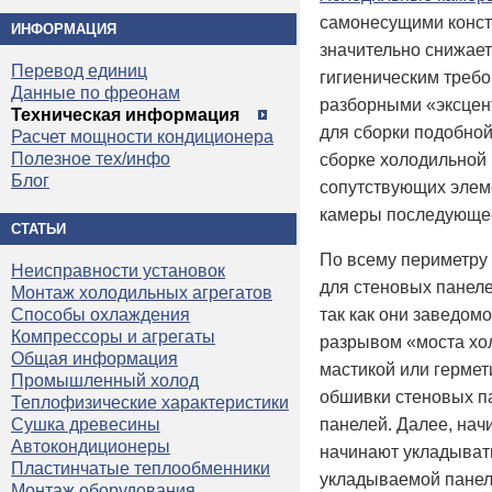
самонесущими констр
ИНФОРМАЦИЯ
значительно снижае
Перевод единиц
гигиеническим треб
Данные по фреонам
разборными «эксцен
Техническая информация
для сборки подобно
Расчет мощности кондиционера
Полезное тех/инфо
сборке холодильной
Блог
сопутствующих элеме
камеры последующее
СТАТЬИ
По всему периметру
Неисправности установок
для стеновых панел
Монтаж холодильных агрегатов
так как они заведом
Способы охлаждения
Компрессоры и агрегаты
разрывом «моста хо
Общая информация
мастикой или гермет
Промышленный холод
обшивки стеновых п
Теплофизические характеристики
панелей. Далее, нач
Сушка древесины
Автокондиционеры
начинают укладывать
Пластинчатые теплообменники
укладываемой панели
Монтаж оборудования