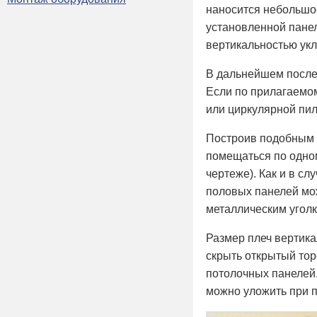
наносится небольшо
установленной панел
вертикальностью ук
В дальнейшем после
Если по прилагаемом
или циркулярной пи
Построив подобным 
помещаться по одном
чертеже). Как и в с
половых панелей мо
металлическим уголк
Размер плеч вертик
скрыть открытый тор
потолочных панелей
можно уложить при 