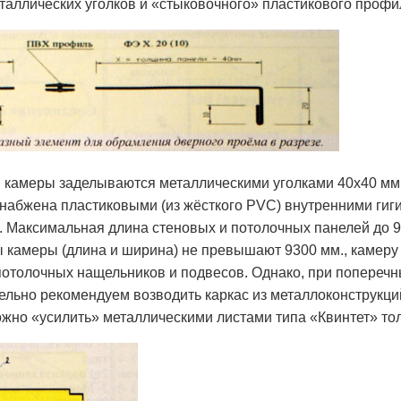
таллических уголков и «стыковочного» пластикового профи
 камеры заделываются металлическими уголками 40x40 мм.,
снабжена пластиковыми (из жёсткого PVC) внутренними гиг
. Максимальная длина стеновых и потолочных панелей до 9
 камеры (длина и ширина) не превышают 9300 мм., камеру
потолочных нащельников и подвесов. Однако, при попереч
ельно рекомендуем возводить каркас из металлоконструкций
жно «усилить» металлическими листами типа «Квинтет» тол