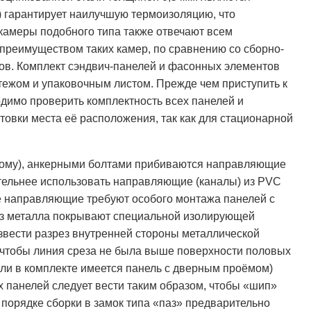
) гарантирует наилучшую термоизоляцию, что
камеры подобного типа также отвечают всем
 преимуществом таких камер, по сравнению со сборно-
ов. Комплект сэндвич-панелей и фасонных элементов
ежом и упаковочным листом. Прежде чем приступить к
димо проверить комплектность всех панелей и
овки места её расположения, так как для стационарной
нному), анкерными болтами прибиваются направляющие
тельнее использовать направляющие (каналы) из PVC
кие направляющие требуют особого монтажа панелей с
из металла покрывают специальной изолирующей
звести разрез внутренней стороны металлической
чтобы линия среза не была выше поверхности половых
сли в комплекте имеется панель с дверным проёмом)
 панелей следует вести таким образом, чтобы «шип»
порядке сборки в замок типа «паз» предварительно