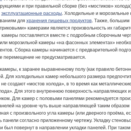
укциями и при правильной сборке (без «мостиков» холода
т
эксплуатационные расходы
. Холодильные и морозильные 
ованиям для
хранения пищевых продуктов
. Также, большим
триковыми» камерами является произвольность их габарит
й камеры поставляется вместе с подробным сборочным черт
 или морозильной камеры «на фасонных элементах» необхо
нтов. Сборка камеры начинается с предварительной подгот
 перемещение не предусматривается.
 камеры, к заранее выравненному полу (как правило бето
ей. Для холодильных камер небольшого размера предпочти
о не создают «мостов холода», в то время как металличес
лода». Для этого внутреннюю поверхность направляющих 
иком. Для камер с половыми панелями рекомендуется прои
анелей на уровне чуть выше направляющей таким образом 
иная с произвольного угла камеры (или дверного проёма, е
 панели согласно приложенному чертежу. Укладку стеновых
 был повернут в направлении укладки панелей. При таком 