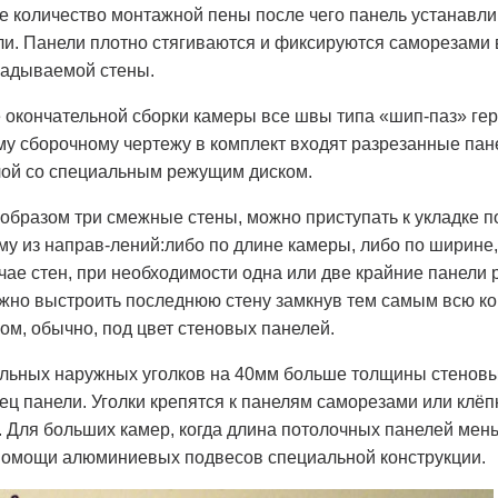
е количество монтажной пены после чего панель устанавл
и. Панели плотно стягиваются и фиксируются саморезами 
ладываемой стены.
 окончательной сборки камеры все швы типа «шип-паз» ге
у сборочному чертежу в комплект входят разрезанные пане
лой со специальным режущим диском.
образом три смежные стены, можно приступать к укладке 
у из направ-лений:либо по длине камеры, либо по ширине, 
лучае стен, при необходимости одна или две крайние панели
жно выстроить последнюю стену замкнув тем самым всю к
ом, обычно, под цвет стеновых панелей.
альных наружных уголков на 40мм больше толщины стеновы
ец панели. Уголки крепятся к панелям саморезами или клёп
. Для больших камер, когда длина потолочных панелей ме
помощи алюминиевых подвесов специальной конструкции.