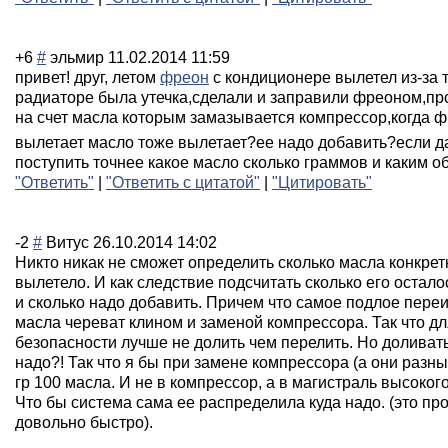
+6
#
эльмир
11.02.2014 11:59
привет! друг, летом
фреон
с кондиционере вылетел из-за т
радиаторе была утечка,сделали и заправили фреоном,пр
на счет масла которым замазывается компрессор,когд
а ф
вылетает масло тоже вылетает?ее надо добавить?если да
поступить точнее какое масло сколько граммов и каким о
"Ответить"
|
"Ответить с цитатой"
|
"Цитировать"
-2
#
Витус
26.10.2014 14:02
Никто никак не сможет определить сколько масла конкрет
вылетело. И как следствие подсчитать сколько его остало
и сколько надо добавить. Причем что самое подлое пере
масла череват клином и заменой компрессора. Так что дл
безопасности лучше не долить чем перелить. Но доливать
надо?! Так что я бы при замене компрессора (а они разн
гр 100 масла. И не в компрессор, а в магистраль высоког
Что бы система сама ее распределила куда надо. (это пр
довольно быстро).