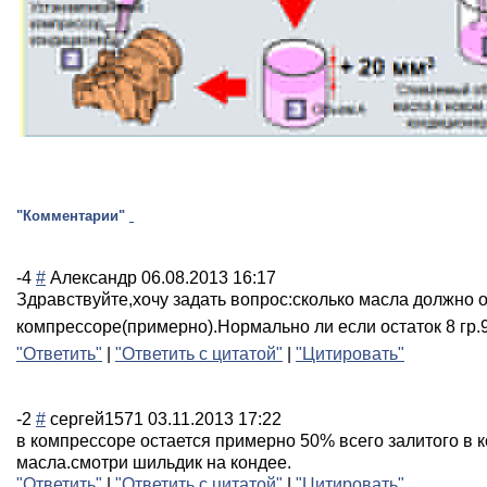
"Комментарии"
-4
#
Александр
06.08.2013 16:17
Здравствуйте,хо
чу задать вопрос:сколько масла должно о
компрессоре(при
мерно).Нормальн
о ли если остаток 8 гр.
"Ответить"
|
"Ответить с цитатой"
|
"Цитировать"
-2
#
сергей1571
03.11.2013 17:22
в компрессоре остается примерно 50% всего залитого в 
масла.смотри шильдик на кондее.
"Ответить"
|
"Ответить с цитатой"
|
"Цитировать"