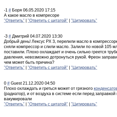
-1
#
Боря
06.05.2020 17:15
А какое масло в компресоре
"Ответить"
|
"Ответить с цитатой"
|
"Цитировать"
-3
#
Дмитрий
04.07.2020 13:30
Добрый день! Лексус РХ 3, перелили масло в компрессор
сняли компрессор и слили масло. Залили по новой 105 м
поставили. Плохо охлаждает и очень сильно греется труб
давления, невозможно дотронуться рукой. Фреон заправи
чем может быть причина?
"Ответить"
|
"Ответить с цитатой"
|
"Цитировать"
0
#
Guest
21.12.2020 04:50
Плохо охлаждать и греться может от грязного
конденсато
(радиатор), и от воздуха в системе если перед заправкой
вакумировали
"Ответить"
|
"Ответить с цитатой"
|
"Цитировать"