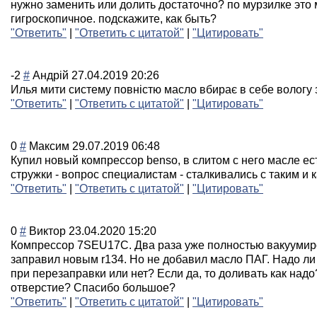
нужно заменить или долить достаточно? по мурзилке это 
гигроскопичное. подскажите, как быть?
"Ответить"
|
"Ответить с цитатой"
|
"Цитировать"
-2
#
Андрій
27.04.2019 20:26
Илья мити систему повністю масло вбирає в себе вологу 
"Ответить"
|
"Ответить с цитатой"
|
"Цитировать"
0
#
Максим
29.07.2019 06:48
Купил новый компрессор benso, в слитом с него масле ес
стружки - вопрос специалистам - сталкивались с таким и 
"Ответить"
|
"Ответить с цитатой"
|
"Цитировать"
0
#
Виктор
23.04.2020 15:20
Компрессор 7SEU17C. Два раза уже полностью вакуумир
заправил новым r134. Но не добавил масло ПАГ. Надо ли
при перезаправки или нет? Если да, то доливать как над
отверстие? Спасибо большое?
"Ответить"
|
"Ответить с цитатой"
|
"Цитировать"