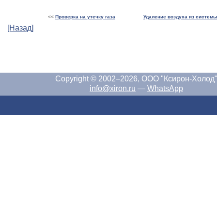
<<
Проверка на утечку газа
Удаление воздуха из систем
[Назад]
Copyright © 2002–2026, ООО "Ксирон-Холод
info@xiron.ru
—
WhatsApp