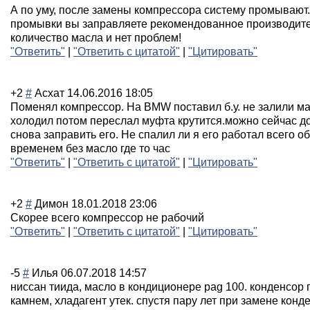
А по уму, после замены компрессора систему промывают.
промывки вы заправляете рекомендованное производит
количество масла и нет проблем!
"Ответить"
|
"Ответить с цитатой"
|
"Цитировать"
+2
#
Асхат
14.06.2016 18:05
Поменял компрессор. На BMW поставил б.у. не залили м
холодил потом переслал муфта крутится.можно сейчас д
снова заправить его. Не спалил ли я его работал всего о
временем без масло где то час
"Ответить"
|
"Ответить с цитатой"
|
"Цитировать"
+2
#
Димон
18.01.2018 23:06
Скорее всего компрессор не рабочий
"Ответить"
|
"Ответить с цитатой"
|
"Цитировать"
-5
#
Илья
06.07.2018 14:57
ниссан тиида, масло в кондиционере pag 100. конденсор
камнем, хладагент утек. спустя пару лет при замене кон