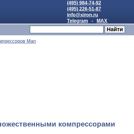
(495) 984-74-92
(495) 226-51-87
info@xiron.ru
Telegram
-
MAX
мпрессоров Man
множественными компрессорами