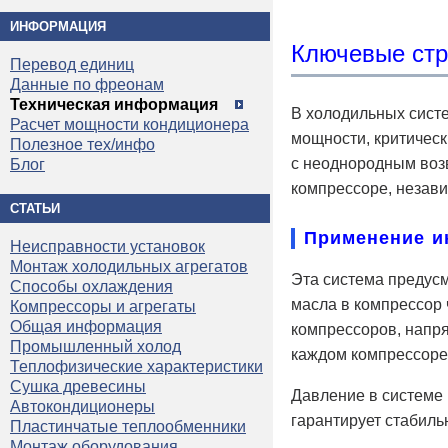
ИНФОРМАЦИЯ
Ключевые стр
Перевод единиц
Данные по фреонам
Техническая информация
В холодильных сист
Расчет мощности кондиционера
мощности, критичес
Полезное тех/инфо
с неоднородным воз
Блог
компрессоре, незави
СТАТЬИ
Применение и
Неисправности установок
Монтаж холодильных агрегатов
Эта система предус
Способы охлаждения
масла в компрессор
Компрессоры и агрегаты
Общая информация
компрессоров, напря
Промышленный холод
каждом компрессоре
Теплофизические характеристики
Сушка древесины
Давление в системе 
Автокондиционеры
гарантирует стабиль
Пластинчатые теплообменники
Монтаж оборудования