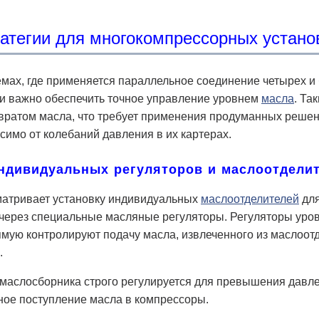
атегии для многокомпрессорных устано
емах, где применяется параллельное соединение четырех 
ки важно обеспечить точное управление уровнем
масла
. Та
вратом масла, что требует применения продуманных решен
симо от колебаний давления в их картерах.
ндивидуальных регуляторов и маслоотдели
матривает установку индивидуальных
маслоотделителей
для
 через специальные масляные регуляторы. Регуляторы уро
мую контролируют подачу масла, извлеченного из маслоот
.
маслосборника строго регулируется для превышения давлен
ное поступление масла в компрессоры.