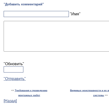
"Добавить комментарий"
"Имя"
"Обновить"
"Отправить"
<<
Требования к проведению
Видимые неисправности и их в
монтажных работ
системы
>>
[Назад]