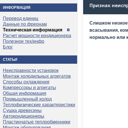
Признак неисп
ИНФОРМАЦИЯ
Перевод единиц
Слишком низкое
Данные по фреонам
Техническая информация
всасывания, ко
Расчет мощности кондиционера
нормально или 
Полезное тех/инфо
Блог
СТАТЬИ
Неисправности установок
Монтаж холодильных агрегатов
Способы охлаждения
Компрессоры и агрегаты
Общая информация
Промышленный холод
Теплофизические характеристики
Сушка древесины
Автокондиционеры
Пластинчатые теплообменники
Монтаж оборудования