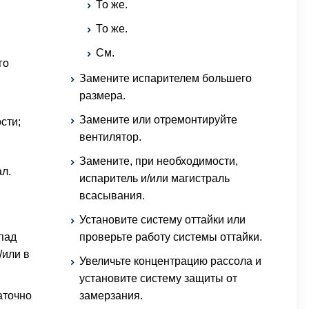
То же.
То же.
См.
го
Замените испарителем большего
размера.
Замените или отремонтируйте
сти;
вентилятор.
Замените, при необходимости,
л.
испаритель и/или магистраль
всасывания.
Установите систему оттайки или
пад
проверьте работу системы оттайки.
/или в
Увеличьте концентрацию рассола и
установите систему защиты от
аточно
замерзания.