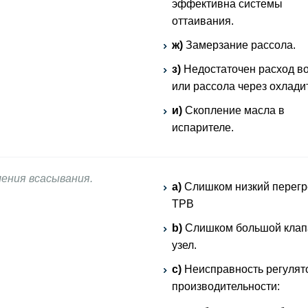
эффективна системы
оттаивания.
ж)
Замерзание рассола.
з)
Недостаточен расход в
или рассола через охлади
и)
Скопление масла в
испарителе.
ления всасывания.
a)
Слишком низкий перегр
ТРВ
b)
Слишком большой кла
узел.
c)
Неисправность регулят
производительности: