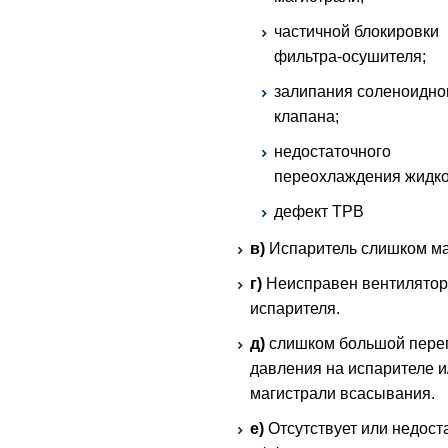
частичной блокировки
фильтра-осушителя;
залипания соленоидно
клапана;
недостаточного
переохлаждения жидко
дефект ТРВ
в)
Испаритель слишком ма
г)
Неисправен вентилятор
испарителя.
д)
слишком большой пере
давления на испарителе и
магистрали всасывания.
е)
Отсутствует или недост