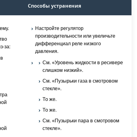
Способы устранения
ему.
Настройте регулятор
производительности или увеличьте
тво
дифференциал реле низкого
з-за:
давления.
 в
См. «Уровень жидкости в ресивере
слишком низкий».
См. «Пузырьки газа в смотровом
стекле».
тра
То же.
ной
То же.
См. «Пузырьки пара в смотровом
ной
стекле».