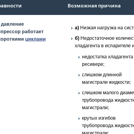
равности
Возможная причина
 давление
a)
Низкая нагрузка на сист
мпрессор работает
б)
Недостаточное количес
короткими
циклами
хладагента в испарителе и
недостатка хладагента
ресивере;
слишком длинной
магистрали жидкости;
слишком малого диаме
трубопровода жидкост
магистрали;
крутых изгибов
трубопровода жидкост
магистрали;