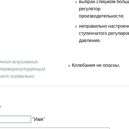
выбран слишком боль
регулятор
производительности;
неправильно настроен
ступенчатого регулиро
давления.
ления всасывания.
Колебания не опасны.
терморегулирующий
ает нормально.
"
"Имя"