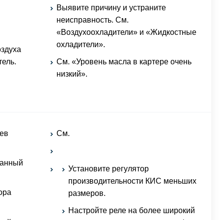
Выявите причину и устраните
неисправность. См.
«Воздухоохладители» и «Жидкостные
охладители».
оздуха
тель.
См. «Уровень масла в картере очень
низкий».
ев
См.
панный
Установите регулятор
производительности КИС меньших
ора
размеров.
Настройте реле на более широкий