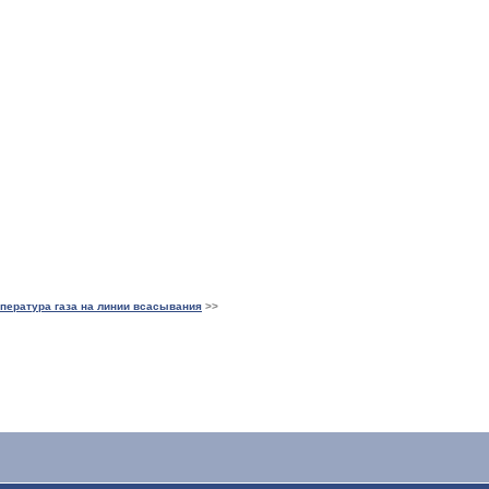
пература газа на линии всасывания
>>