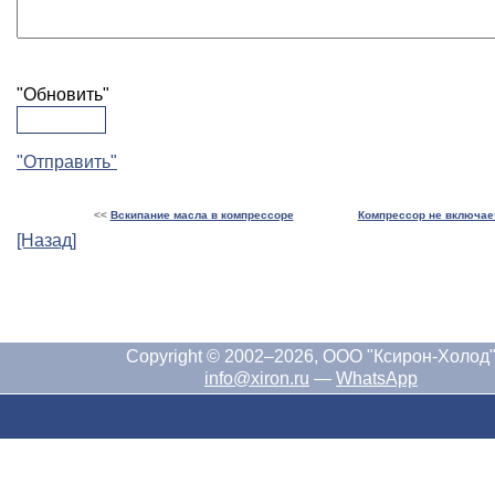
"Обновить"
"Отправить"
<<
Вскипание масла в компрессоре
Компрессор не включае
[Назад]
Copyright © 2002–2026, ООО "Ксирон-Холод
info@xiron.ru
—
WhatsApp