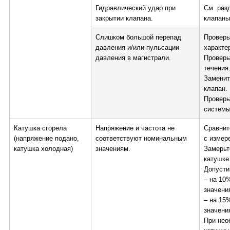
Гидравлический удар при
См. раз
закрытии клапана.
клапаны
Слишком большой перепад
Проверь
давления и/или пульсации
характе
давления в магистрали.
Проверь
течения
Заменит
клапан.
Проверь
системы
Катушка сгорела
Напряжение и частота не
Сравнит
(напряжение подано,
соответствуют номинальным
с измер
катушка холодная)
значениям.
Замерьт
катушке
Допусти
– на 10
значени
– на 15
значени
При нео