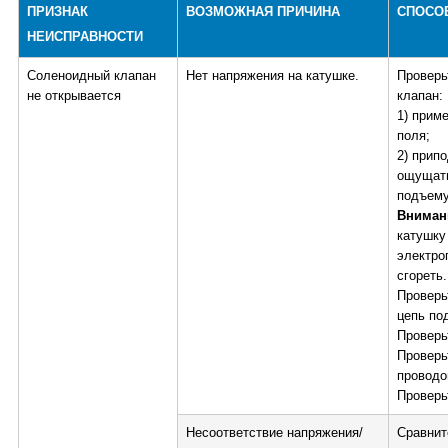
ПРИЗНАК
ВОЗМОЖНАЯ ПРИЧИНА
СПОСО
НЕИСПРАВНОСТИ
Соленоидный клапан
Нет напряжения на катушке.
Проверь
не открывается
клапан:
1) прим
поля;
2) прип
ощущать
подъему
Вниман
катушку
электро
сгореть.
Проверь
цепь по
Проверь
Проверь
проводо
Проверь
Несоответствие напряжения/
Сравнит