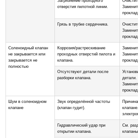
Загрязнение проходного
Очистит
отверстия пилотной линии.
Заменит
проклад
Грязь в трубке сердечника.
Очистит
Заменит
проклад
Соленоидный клапан
Коррозия/растрескивание
Заменит
не закрывается или
проходных отверстий пилота и
Заменит
закрывается не
клапана.
проклад
полностью
Отсутствуют детали после
Установ
разборки клапана.
детали.
Заменит
проклад
Шум в соленоидном
Звук определённой частоты
Причина
клапане
(клапан гудит).
клапане
электро
Гидравлический удар при
См. раз
открытии клапана.
клапаны