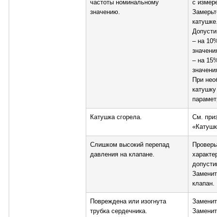
частоты номинальному
с измер
значению.
Замерьт
катушке
Допусти
– на 10
значени
– на 15
значени
При нео
катушку
парамет
Катушка сгорела.
См. при
«Катушк
Слишком высокий перепад
Проверь
давления на клапане.
характе
допусти
Заменит
клапан.
Повреждена или изогнута
Заменит
трубка сердечника.
Заменит