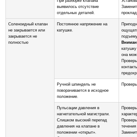
При разборке клапана
Установ
выявилось отсутствие
Заменит
отдельных деталей.
проклад
Соленоидный клапан
Постоянное напряжение на
Приподн
не закрывается или
катушке.
ощущать
закрывается не
подъему
полностью
Вниман
катушку
она мож
Проверь
контакт
предохр
Ручной шпиндель не
Проверь
поворачивается в исходное
положение.
Пульсации давления в
Проверь
нагнетательной магистрали.
характе
Слишком высокий перепад
Проверь
давления на клапане в
течения
положении «открыт».
Заменит