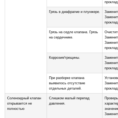
проклад
Грязь в диафрагме и плунжере.
Заменит
Заменит
проклад
Грязь на седле клапана. Грязь
Очистите
на сердечнике.
Заменит
Заменит
проклад
Коррозия/трещины.
Заменит
Заменит
проклад
При разборке клапана
Установ
выявилось отсутствие
Заменит
отдельных деталей.
проклад
Соленоидный клапан
Слишком малый перепад
Проверь
открывается не
давления.
характе
полностью
значени
Заменит