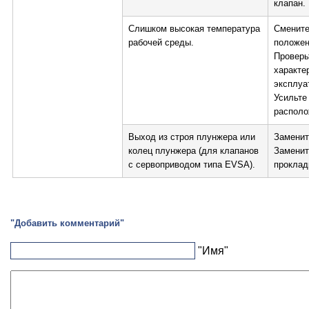
клапан.
Слишком высокая температура
Смените
рабочей среды.
положен
Проверь
характе
эксплуа
Усильте
располо
Выход из строя плунжера или
Заменит
колец плунжера (для клапанов
Заменит
с сервоприводом типа EVSA).
проклад
"Добавить комментарий"
"Имя"