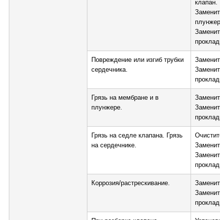
клапан.
Заменит
плунжер
Заменит
проклад
Повреждение или изгиб трубки
Заменит
сердечника.
Заменит
проклад
Грязь на мембране и в
Заменит
плунжере.
Заменит
проклад
Грязь на седле клапана. Грязь
Очистите
на сердечнике.
Заменит
Заменит
проклад
Коррозия/растрескивание.
Заменит
Заменит
проклад