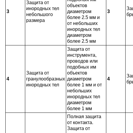
Защита от
объектов
инородных тел
За
3
диаметром
3
небольшого
бр
более 2.5 мм и
размера
от небольших
инородных тел
диаметром
более 2.5 мм
Защита от
инструмента,
проводов или
подобных им
Защита от
объектов
За
4
гранулообразных
диаметром
4
бр
инородных тел
более 1 мм и от
небольших
инородных тел
диаметром
более 1 мм
Полная защита
от контакта.
Защита от