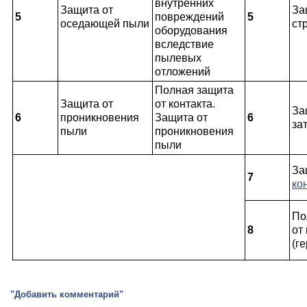
внутренних
Защита от
За
5
повреждений
5
оседающей пыли
ст
оборудования
вследствие
пылевых
отложений
Полная защита
Защита от
от контакта.
За
6
проникновения
Защита от
6
за
пыли
проникновения
пыли
За
7
ко
По
8
от
(г
"Добавить комментарий"