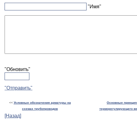
"Имя"
"Обновить"
"Отправить"
<<
Условные обозначения арматуры на
Основные принцип
схемах
трубопроводов
терморегулирующего ве
[Назад]