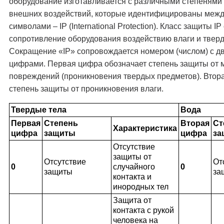
оборудование изготавливается с различными степенями
внешних воздействий, которые идентифицированы меж
символами – IP (International Protection). Класс защиты I
сопротивление оборудования воздействию влаги и тверд
Сокращение «IP» сопровождается номером (числом) с д
цифрами. Первая цифра обозначает степень защиты от 
повреждений (проникновения твердых предметов). Вто
степень защиты от проникновения влаги.
Твердые тела
Вода
Первая
Степень
Вторая
Ст
Характеристика
цифра
защиты
цифра
за
Отсутствие
защиты от
Отсутствие
От
0
случайного
0
защиты
за
контакта и
инородных тел
Защита от
контакта с рукой
человека на