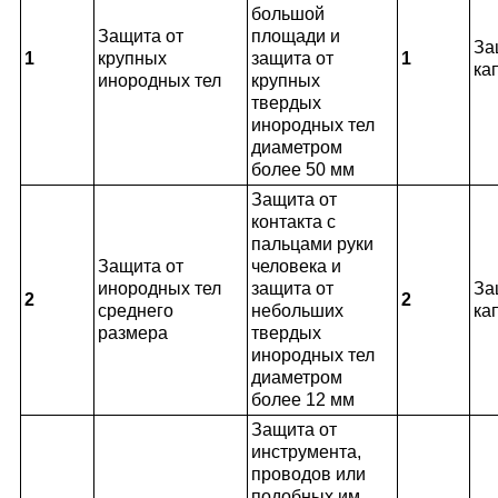
большой
Защита от
площади и
За
1
крупных
защита от
1
ка
инородных тел
крупных
твердых
инородных тел
диаметром
более 50 мм
Защита от
контакта с
пальцами руки
Защита от
человека и
инородных тел
защита от
За
2
2
среднего
небольших
ка
размера
твердых
инородных тел
диаметром
более 12 мм
Защита от
инструмента,
проводов или
подобных им