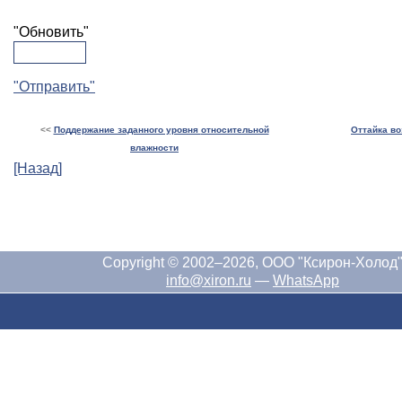
"Обновить"
"Отправить"
<<
Поддержание заданного уровня
относительной
Оттайка в
влажности
[Назад]
Copyright © 2002–2026, ООО "Ксирон-Холод
info@xiron.ru
—
WhatsApp