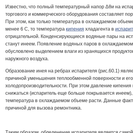
Известно, что полный температурный напор Δθи на испа
торгового и коммерческого оборудования составляет пор
При этом, как только температура в охлаждаемом объем
менее 6 С, то температура
кипения
хладагента в
испари
отрицательной. Конденсирующиеся водяные пары на исп
станут инеем. Появление водяных паров в охлаждаемо
обусловлено выделением влаги из хранящихся продукто
наружного воздуха.
Образование инея на ребрах испарителя (рис.60.1) явля
причиной уменьшения теплообменной поверхности и его
холодопроизводительности. При этом давление кипения 
снижаться (испаритель еще больше покрывается инеем),
температура в охлаждаемом объеме расти. Данные факт
причиной для вызова ремонтника.
Таким образом, обледенение испарителя является самой