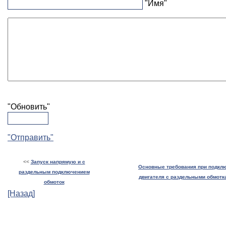
"Имя"
"Обновить"
"Отправить"
<<
Запуск напрямую и с
Основные требования при подкл
раздельным подключением
двигателя с раздельными обмотка
обмоток
[Назад]