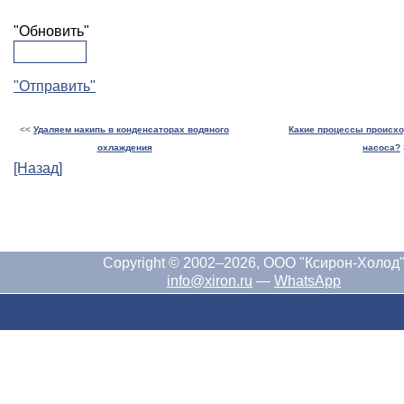
"Обновить"
"Отправить"
<<
Удаляем накипь в конденсаторах водяного
Какие процессы происхо
охлаждения
насоса?
[Назад]
Copyright © 2002–2026, ООО "Ксирон-Холод
info@xiron.ru
—
WhatsApp