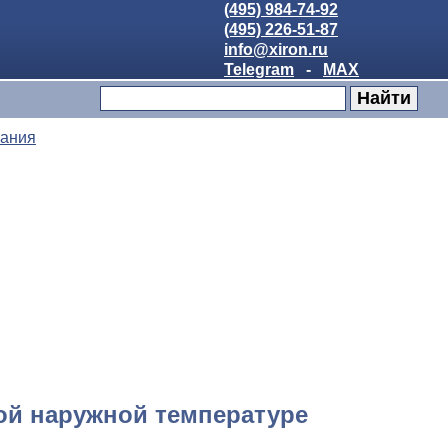
(495) 984-74-92
(495) 226-51-87
info@xiron.ru
Telegram
-
MAX
вания
ой наружной температуре