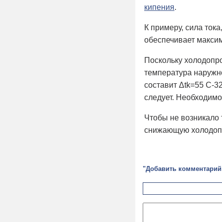
кипения
.
К примеру, сила ток
обеспечивает максим
Поскольку холодопро
температура наружно
составит Δtk=55 С-32
следует. Необходим
Чтобы не возникало 
снижающую холодопр
"Добавить комментарий