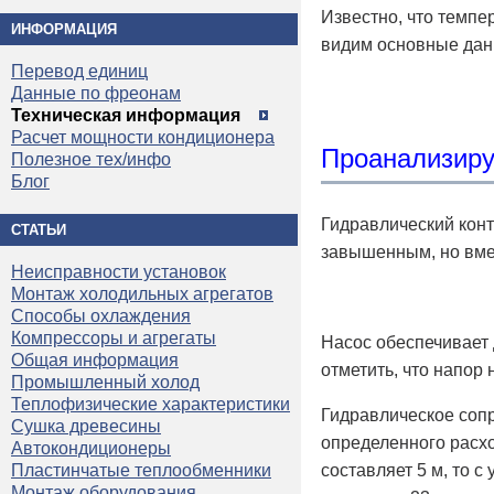
Известно, что темпе
ИНФОРМАЦИЯ
видим основные данн
Перевод единиц
Данные по фреонам
Техническая информация
Расчет мощности кондиционера
Проанализиру
Полезное тех/инфо
Блог
Гидравлический конту
СТАТЬИ
завышенным, но вмес
Неисправности установок
Монтаж холодильных агрегатов
Способы охлаждения
Компрессоры и агрегаты
Насос обеспечивает д
Общая информация
отметить, что напор
Промышленный холод
Теплофизические характеристики
Гидравлическое соп
Сушка древесины
определенного расхо
Автокондиционеры
составляет 5 м, то 
Пластинчатые теплообменники
Монтаж оборудования