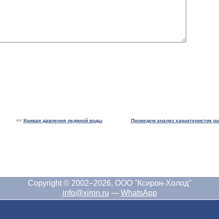
<<
Кривая давления ледяной воды
Проведем анализ характеристик р
Copyright © 2002–2026, ООО "Ксирон-Холод"
info@xiron.ru
—
WhatsApp