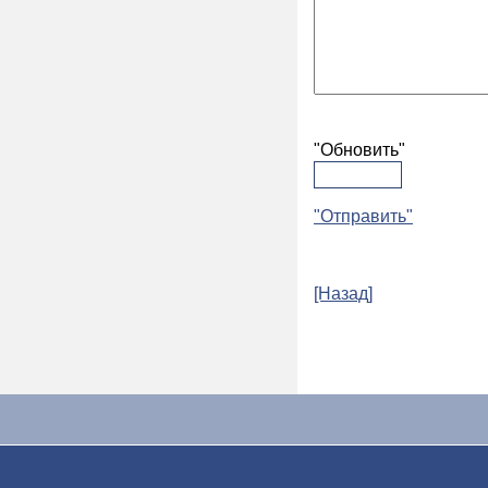
"Обновить"
"Отправить"
[Назад]