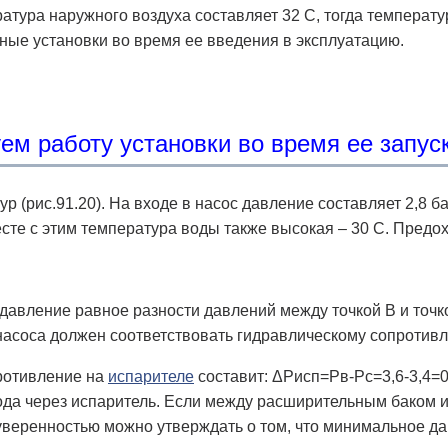
ратура наружного воздуха составляет 32 С, тогда температу
ые установки во время ее введения в эксплуатацию.
ем работу установки во время ее запус
р (рис.91.20). На входе в насос давление составляет 2,8 бар
те с этим температура воды также высокая – 30 С. Предох
авление равное разности давлений между точкой В и точкой 
 насоса должен соответствовать гидравлическому сопротив
ротивление на
испарителе
составит: ΔРисп=Рв-Рс=3,6-3,4=0,2
да через испаритель. Если между расширительным баком и
с уверенностью можно утверждать о том, что минимальное д