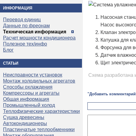
ИНФОРМАЦИЯ
Насосная станц
Перевод единиц
Насос высоког
Данные по фреонам
Техническая информация
Клапан электр
Расчет мощности кондиционера
Катушка для кл
Полезное тех/инфо
Форсунка для в
Блог
Датчик влажно
Щит электриче
СТАТЬИ
Неисправности установок
Схема разработана 
Монтаж холодильных агрегатов
Способы охлаждения
Компрессоры и агрегаты
"Добавить комментарий
Общая информация
Промышленный холод
Теплофизические характеристики
Сушка древесины
Автокондиционеры
Пластинчатые теплообменники
Монтаж оборудования