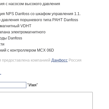
ия NPS Danfoss со шкафом управления 1.1.
о давления поршневого типа PAHT Danfoss
омагнитный VDHT
апана электромагнитного
оды Danfoss
сти
ский с контроллером MCX 06D
и предоставлена компанией
Данфосс
Россия
"
"Имя"