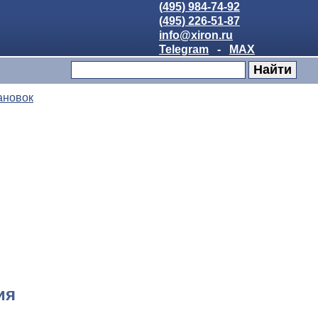
(495) 984-74-92
(495) 226-51-87
info@xiron.ru
Telegram
-
MAX
ановок
ия