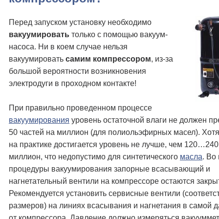
Перед запуском установку необходимо
вакуумировать
только с помощью вакуум-
насоса. Ни в коем случае нельзя
вакуумировать
самим компрессором
, из-за
большой вероятности возникновения
электродуги в проходном контакте!
При правильно проведенном процессе
вакуумирования
уровень остаточной влаги не должен п
50 частей на миллион (для полиольэфирных масел). Хотя
на практике достигается уровень не лучше, чем 120…240
миллион, что недопустимо для синтетического
масла
. Во
процедуры вакуумирования запорные всасывающий и
нагнетательный вентили на компрессоре остаются закры
Рекомендуется установить сервисные вентили (соответ
размеров) на линиях всасывания и нагнетания в самой д
от компрессора. Давление должно измеряться вакуумме