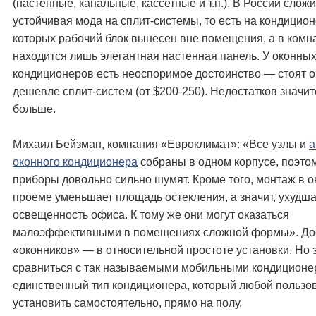
(настенные, канальные, кассетные и т.п.). В России слож
устойчивая мода на сплит-системы, то есть на кондицион
которых рабочий блок вынесен вне помещения, а в комн
находится лишь элегантная настенная панель. У оконны
кондиционеров есть неоспоримое достоинство — стоят он
дешевле сплит-систем (от $200-250). Недостатков значи
больше.
Михаил Бейзман, компания «Евроклимат»: «Все узлы и
а
оконного кондиционера
собраны в одном корпусе, поэтом
приборы довольно сильно шумят. Кроме того, монтаж в 
проеме уменьшает площадь остекления, а значит, ухудша
освещенность офиса. К тому же они могут оказаться
малоэффективными в помещениях сложной формы». До
«оконников» — в относительной простоте установки. Но 
сравниться с так называемыми мобильными кондиционе
единственный тип кондиционера, который любой пользо
установить самостоятельно, прямо на полу.