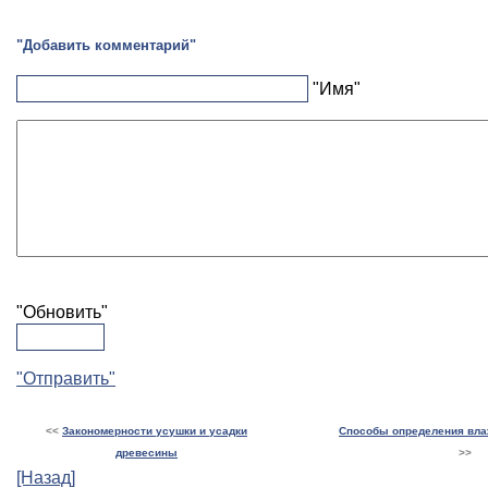
"Добавить комментарий"
"Имя"
"Обновить"
"Отправить"
<<
Закономерности усушки и усадки
Способы определения вла
древесины
>>
[Назад]